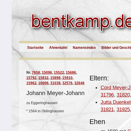
Startseite
Ahnentafel
Namensindex
Bilder und Gesch
Nr.
7658
,
15096
,
15522
,
15686
,
Eltern:
15792
,
15832
,
15898
,
15910
,
15962
,
16006
,
31038
,
32576
,
32646
Cord Meyer-
Johann Meyer-Johann
31796
,
31820
Jutta Duenke
zu Eggeringhausen
31821
,
31925
*
1564 in Oldinghausen
Ehen