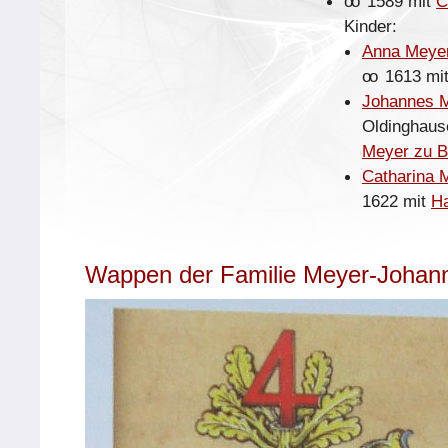
oo
1589 mit
C
Kinder:
Anna Meyer
oo
1613 mi
Johannes 
Oldinghau
Meyer zu B
Catharina 
1622 mit
Ha
Wappen der Familie Meyer-Johan