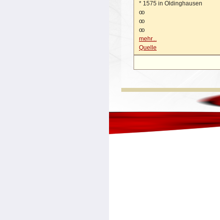
*
1575 in Oldinghausen
oo
oo
oo
mehr...
Quelle