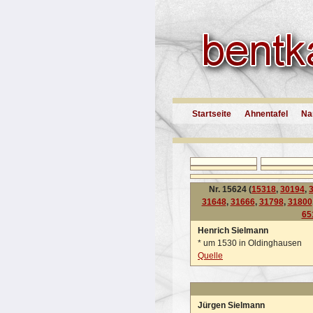
Startseite
Ahnentafel
Na
Nr. 15624 (
15318
,
30194
,
31648
,
31666
,
31798
,
31800
65
Henrich Sielmann
*
um 1530 in Oldinghausen
Quelle
Jürgen Sielmann