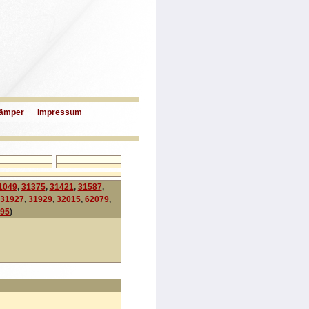
ämper
Impressum
1049
,
31375
,
31421
,
31587
,
31927
,
31929
,
32015
,
62079
,
95
)