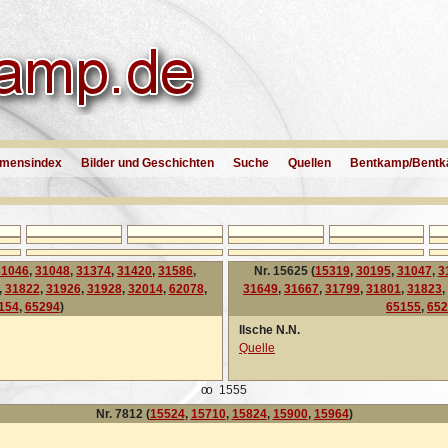
mensindex
Bilder und Geschichten
Suche
Quellen
Bentkamp/Bentk
31046
,
31048
,
31374
,
31420
,
31586
,
Nr. 15625 (
15319
,
30195
,
31047
,
3
,
31822
,
31926
,
31928
,
32014
,
62078
,
31649
,
31667
,
31799
,
31801
,
31823
,
154
,
65294
)
65155
,
652
Ilsche N.N.
Quelle
oo
1555
Nr. 7812 (
15524
,
15710
,
15824
,
15900
,
15964
)