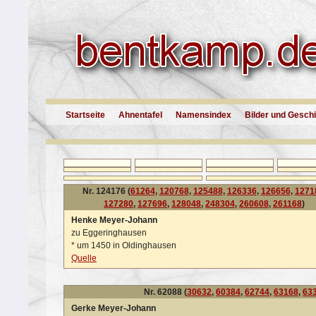
Startseite
Ahnentafel
Namensindex
Bilder und Gesch
Nr. 124176 (
61264
,
120768
,
125488
,
126336
,
126656
,
1271
127280
,
127696
,
128048
,
248304
,
260608
,
261168
)
Henke Meyer-Johann
zu Eggeringhausen
*
um 1450 in Oldinghausen
Quelle
Nr. 62088 (
30632
,
60384
,
62744
,
63168
,
63
Gerke Meyer-Johann