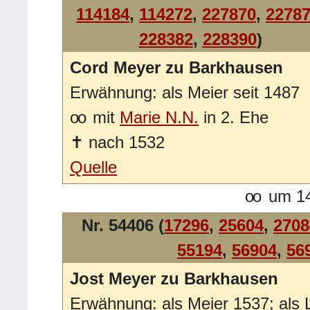
114184
,
114272
,
227870
,
2278
228382
,
228390
)
Cord Meyer zu Barkhausen
Erwähnung: als Meier seit 1487
oo
mit
Marie N.N.
in 2. Ehe
✝
nach 1532
Quelle
oo
um 14
Nr. 54406 (
17296
,
25604
,
2708
55194
,
56904
,
56
Jost Meyer zu Barkhausen
Erwähnung: als Meier 1537; als 