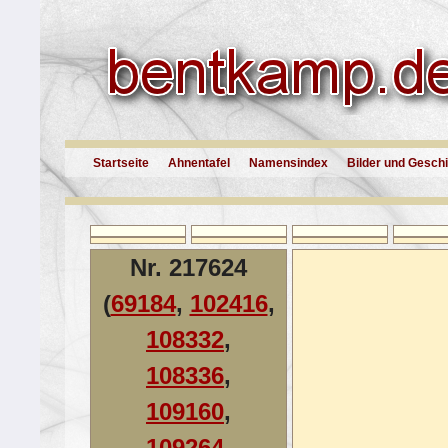
Startseite
Ahnentafel
Namensindex
Bilder und Gesch
Nr. 217624
(
69184
,
102416
,
108332
,
108336
,
109160
,
109264
,