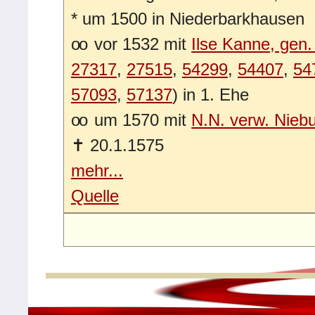
*
um 1500 in Niederbarkhausen
oo
vor 1532 mit
Ilse Kanne, gen. 
27317
,
27515
,
54299
,
54407
,
54
57093
,
57137
) in 1. Ehe
oo
um 1570 mit
N.N. verw. Nieb
✝
20.1.1575
mehr...
Quelle