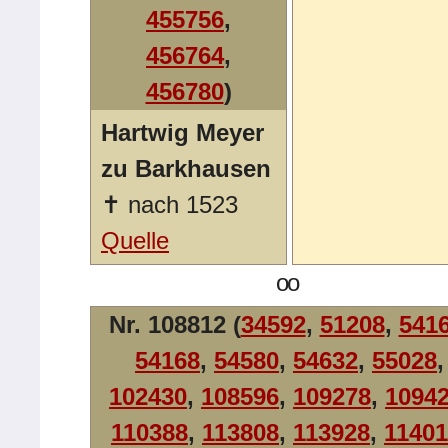
455756
,
456764
,
456780
)
Hartwig Meyer
zu Barkhausen
✝
nach 1523
Quelle
oo
Nr. 108812 (
34592
,
51208
,
541
54168
,
54580
,
54632
,
55028
,
102430
,
108596
,
109278
,
1094
110388
,
113808
,
113928
,
1140