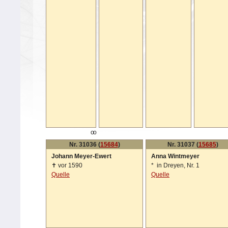
oo
Nr. 31036 (
15684
)
Nr. 31037 (
15685
)
Johann Meyer-Ewert
Anna Wintmeyer
✝
vor 1590
*
in Dreyen, Nr. 1
Quelle
Quelle