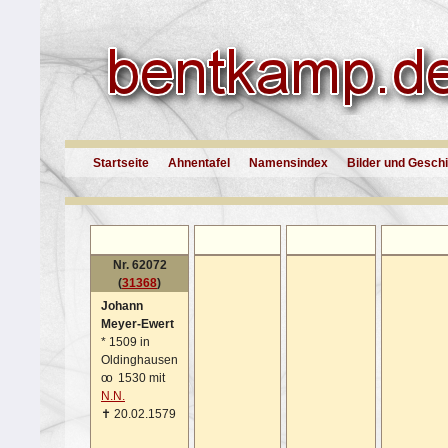
Startseite
Ahnentafel
Namensindex
Bilder und Gesch
Nr. 62072
(
31368
)
Johann
Meyer-Ewert
*
1509 in
Oldinghausen
oo
1530 mit
N.N.
✝
20.02.1579