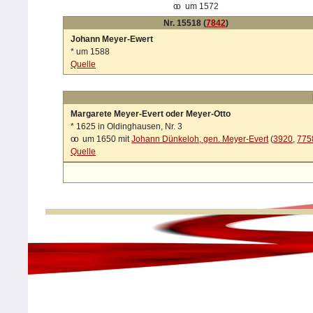
oo
um 1572
Nr. 15518 (
7842
)
Johann Meyer-Ewert
*
um 1588
Quelle
Margarete Meyer-Evert oder Meyer-Otto
*
1625 in Oldinghausen, Nr. 3
oo
um 1650 mit
Johann Dünkeloh, gen. Meyer-Evert
(
3920
,
775
Quelle