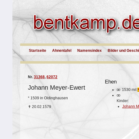
Startseite
Ahnentafel
Namensindex
Bilder und Gesch
Nr.
31368
,
62072
Ehen
Johann Meyer-Ewert
oo
1530 mit
oo
*
1509 in Oldinghausen
Kinder:
Johann M
✝
20.02.1579