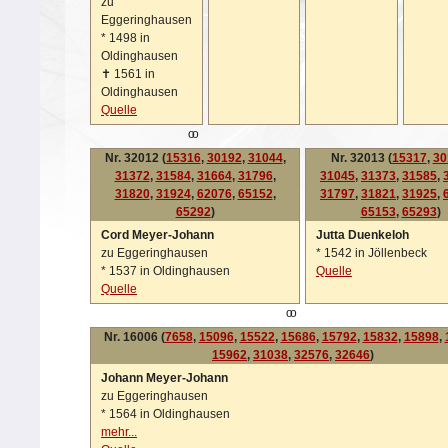
zu
Eggeringhausen
*
1498 in
Oldinghausen
✝
1561 in
Oldinghausen
Quelle
oo
Nr. 32012 (
15316
,
30192
,
31044
,
Nr. 32013 (
15317
,
30
31372
,
31584
,
31664
,
31796
,
31045
,
31373
,
31585
,
31820
,
31924
,
62076
,
65152
,
31797
,
31821
,
31925
,
65292
)
65153
,
65293
)
Cord Meyer-Johann
Jutta Duenkeloh
zu Eggeringhausen
*
1542 in Jöllenbeck
*
1537 in Oldinghausen
Quelle
Quelle
oo
Nr. 16006 (
7658
,
15096
,
15522
,
15686
,
15792
,
15832
,
15898
,
15962
,
31038
,
32576
,
32646
)
Johann Meyer-Johann
zu Eggeringhausen
*
1564 in Oldinghausen
mehr...