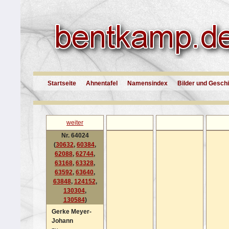
Startseite
Ahnentafel
Namensindex
Bilder und Gesch
weiter
Nr. 64024
(
30632
,
60384
,
62088
,
62744
,
63168
,
63328
,
63592
,
63640
,
63848
,
124152
,
130304
,
130584
)
Gerke Meyer-
Johann