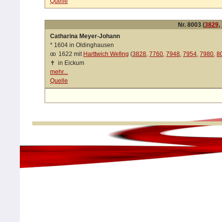
Quelle
Nr. 8003 (
3829
,
Catharina Meyer-Johann
*
1604 in Oldinghausen
oo
1622 mit
Harttwich Wefing
(
3828
,
7760
,
7948
,
7954
,
7980
,
8
✝
in Eickum
mehr...
Quelle