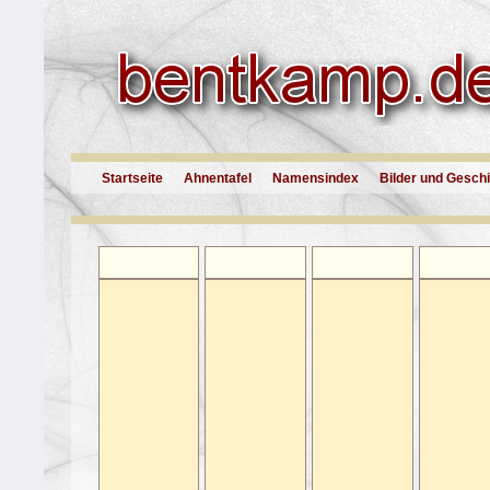
Startseite
Ahnentafel
Namensindex
Bilder und Gesch