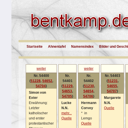
Startseite
Ahnentafel
Namensindex
Bilder und Gesch
weiter
weiter
Nr. 54400
Nr.
Nr.
Nr. 54403
(
51228
,
54652
,
54401
54402
(
51231
,
54704
)
(
51229
,
(
51230
,
54655
,
54653
,
54654
,
54707
)
Simon von
54705
)
54706
)
Exter
Margarete
Erwähnung:
Lucke
Hermann
N.N.
Letzter
N.N.
Corvey
Quelle
katholischer
mehr...
*
in
und erster
Quelle
Lemgo
protestantischer
Quelle