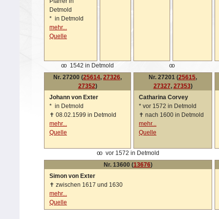
Pfarrer in
Detmold
*
in Detmold
mehr...
Quelle
oo
1542 in Detmold
oo
Nr. 27200 (
25614
,
27326
,
Nr. 27201 (
25615
,
27352
)
27327
,
27353
)
Johann von Exter
Catharina Corvey
*
in Detmold
*
vor 1572 in Detmold
✝
08.02.1599 in Detmold
✝
nach 1600 in Detmold
mehr...
mehr...
Quelle
Quelle
oo
vor 1572 in Detmold
Nr. 13600 (
13676
)
Simon von Exter
✝
zwischen 1617 und 1630
mehr...
Quelle