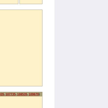
035
,
107735
,
108535
,
109679
)