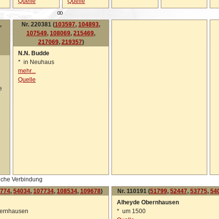
Quelle
Quelle
oo
,
Nr. 220381 (
103597
,
104893
,
107549
,
108069
,
215469
,
217069
,
219357
)
N.N. Budde
*
in Neuhaus
mehr...
Quelle
e
iche Verbindung
774
,
54034
,
107734
,
108534
,
109678
)
Nr. 110191 (
51799
,
52447
,
53775
,
54
Alheyde Obernhausen
bernhausen
*
um 1500