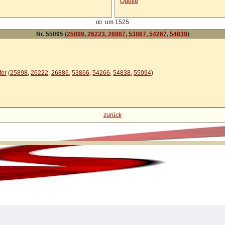
Quelle
oo
um 1525
Nr. 55095 (
25899
,
26223
,
26887
,
53867
,
54267
,
54839
)
n
fer
(
25898
,
26222
,
26886
,
53866
,
54266
,
54838
,
55094
)
zurück