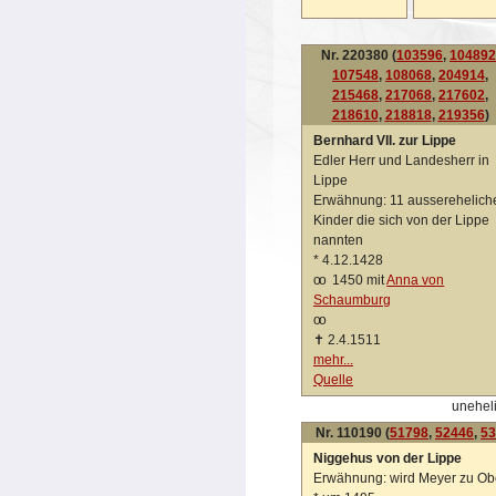
Nr. 220380 (
103596
,
104892
107548
,
108068
,
204914
,
215468
,
217068
,
217602
,
218610
,
218818
,
219356
)
Bernhard VII. zur Lippe
Edler Herr und Landesherr in
Lippe
Erwähnung: 11 ausserehelich
Kinder die sich von der Lippe
nannten
*
4.12.1428
oo
1450 mit
Anna von
Schaumburg
oo
✝
2.4.1511
mehr...
Quelle
unehel
Nr. 110190 (
51798
,
52446
,
53
Niggehus von der Lippe
Erwähnung: wird Meyer zu O