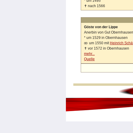
*
um 1495
✝
nach 1566
Göste von der Lippe
Anerbin von Gut Obernhause
*
um 1529 in Obernhausen
oo
um 1550 mit
Heinrich Schä
✝
vor 1572 in Obernhausen
mehr...
Quelle