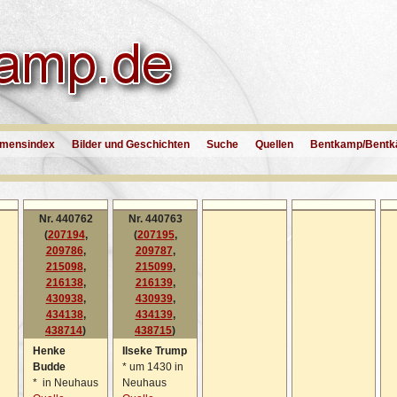
mensindex
Bilder und Geschichten
Suche
Quellen
Bentkamp/Bentk
Nr. 440762
Nr. 440763
(
207194
,
(
207195
,
209786
,
209787
,
215098
,
215099
,
216138
,
216139
,
430938
,
430939
,
434138
,
434139
,
438714
)
438715
)
Henke
Ilseke Trump
Budde
*
um 1430 in
*
in Neuhaus
Neuhaus