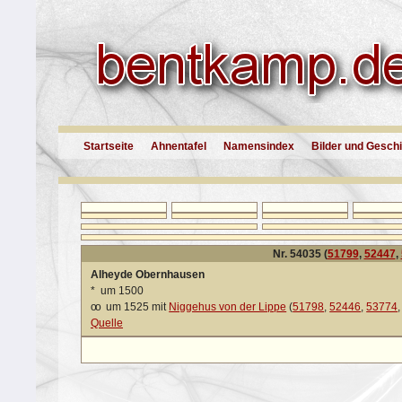
Startseite
Ahnentafel
Namensindex
Bilder und Gesch
Nr. 54035 (
51799
,
52447
,
Alheyde Obernhausen
*
um 1500
oo
um 1525 mit
Niggehus von der Lippe
(
51798
,
52446
,
53774
Quelle