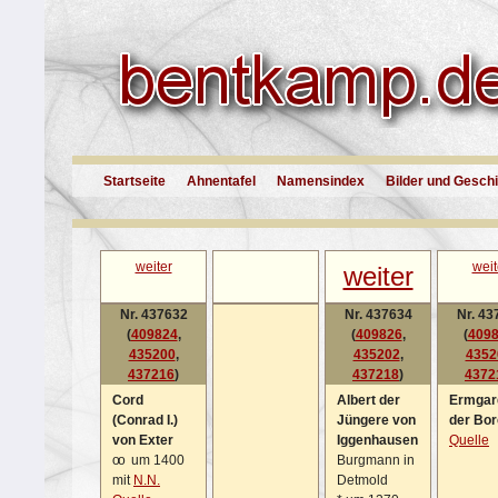
Startseite
Ahnentafel
Namensindex
Bilder und Gesch
weiter
weit
weiter
Nr. 437632
Nr. 437634
Nr. 43
(
409824
,
(
409826
,
(
409
435200
,
435202
,
4352
437216
)
437218
)
4372
Cord
Albert der
Ermgar
(Conrad I.)
Jüngere von
der Bo
von Exter
Iggenhausen
Quelle
oo
um 1400
Burgmann in
mit
N.N.
Detmold