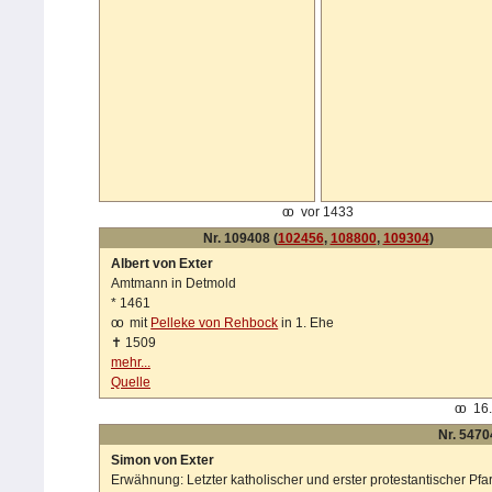
oo
vor 1433
Nr. 109408 (
102456
,
108800
,
109304
)
Albert von Exter
Amtmann in Detmold
*
1461
oo
mit
Pelleke von Rehbock
in 1. Ehe
✝
1509
mehr...
Quelle
oo
16.
Nr. 5470
Simon von Exter
Erwähnung: Letzter katholischer und erster protestantischer Pfa