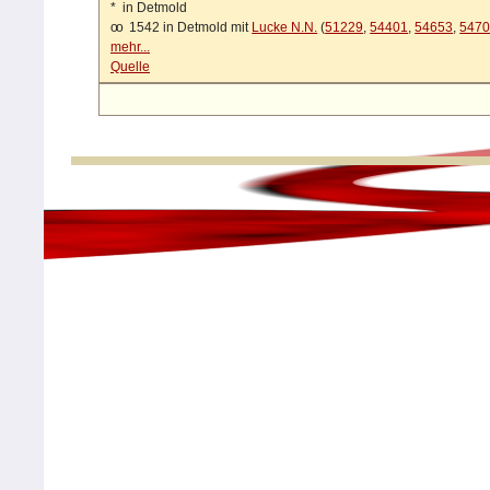
*
in Detmold
oo
1542 in Detmold mit
Lucke N.N.
(
51229
,
54401
,
54653
,
547
mehr...
Quelle