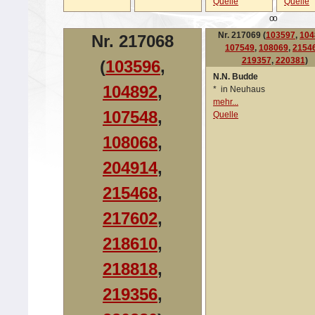
Quelle
Quelle
oo
Nr. 217069 (
103597
,
104
Nr. 217068
107549
,
108069
,
2154
219357
,
220381
)
(
103596
,
N.N. Budde
104892
,
*
in Neuhaus
mehr...
107548
,
Quelle
108068
,
204914
,
215468
,
217602
,
218610
,
218818
,
219356
,