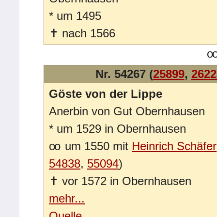
*
um 1495
✝
nach 1566
o
Nr. 54267 (
25899
,
2622
Göste von der Lippe
Anerbin von Gut Obernhausen
*
um 1529 in Obernhausen
oo
um 1550 mit
Heinrich Schäfer
54838
,
55094
)
✝
vor 1572 in Obernhausen
mehr...
Quelle