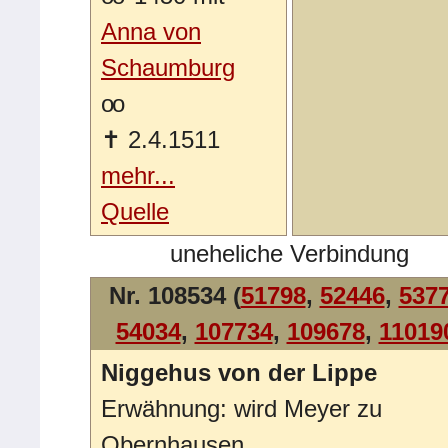
Anna von
Schaumburg
oo
✝
2.4.1511
mehr...
Quelle
uneheliche Verbindung
Nr. 108534 (
51798
,
52446
,
537
54034
,
107734
,
109678
,
11019
Niggehus von der Lippe
Erwähnung: wird Meyer zu
Obernhausen