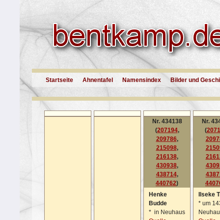
Startseite
Ahnentafel
Namensindex
Bilder und Gesch
Nr. 434138
Nr. 43
(
207194
,
(
207
209786
,
2097
215098
,
2150
216138
,
2161
430938
,
4309
438714
,
4387
440762
)
4407
Henke
Ilseke 
Budde
*
um 143
*
in Neuhaus
Neuhau