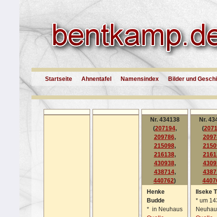
Startseite
Ahnentafel
Namensindex
Bilder und Gesch
Nr. 434138
Nr. 43
(
207194
,
(
207
209786
,
2097
215098
,
2150
216138
,
2161
430938
,
4309
438714
,
4387
440762
)
4407
Henke
Ilseke 
Budde
*
um 143
*
in Neuhaus
Neuhau