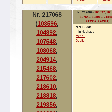
Quelle
Quelle
oo
Nr. 217069 (
103597
,
104
Nr. 217068
107549
,
108069
,
2154
219357
,
220381
)
(
103596
,
N.N. Budde
104892
,
*
in Neuhaus
mehr...
107548
,
Quelle
108068
,
204914
,
215468
,
217602
,
218610
,
218818
,
219356
,