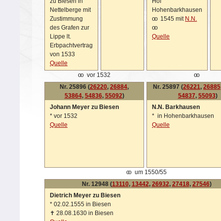
zu Biesen in
Hof
Nettelberge mit
Hohenbarkhausen
Zustimmung
oo
1545 mit
N.N.
des Grafen zur
oo
Lippe lt.
Quelle
Erbpachtvertrag
von 1533
Quelle
oo
vor 1532
oo
Nr. 25896 (
26220
,
26884
,
Nr. 25897 (
26221
,
26885
53864
,
54836
,
55092
)
54837
,
55093
)
Johann Meyer zu Biesen
N.N. Barkhausen
*
vor 1532
*
in Hohenbarkhausen
Quelle
Quelle
oo
um 1550/55
Nr. 12948 (
13110
,
13442
,
26932
,
27418
,
27546
)
Dietrich Meyer zu Biesen
*
02.02.1555 in Biesen
✝
28.08.1630 in Biesen