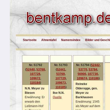
Startseite
Ahnentafel
Namensindex
Bilder und Gesch
Nr. 51792
Nr. 51793
Nr. 51794 (
52442
,
(
52440
,
53768
,
(
52441
,
53770
,
53784
,
107728
,
53769
,
56900
,
107730
,
109672
,
107729
,
109674
,
110186
)
110184
)
109673
,
Reineke
110185
)
N.N. Meyer zu
Olderogge, gen.
Biesen
Ilse N.N.
Meyer zu
Erwähnung: Er
Quelle
Barkhausen
erwarb den
Erwähnung: 1545
Leßmann-Hof
als Meyer auf dem