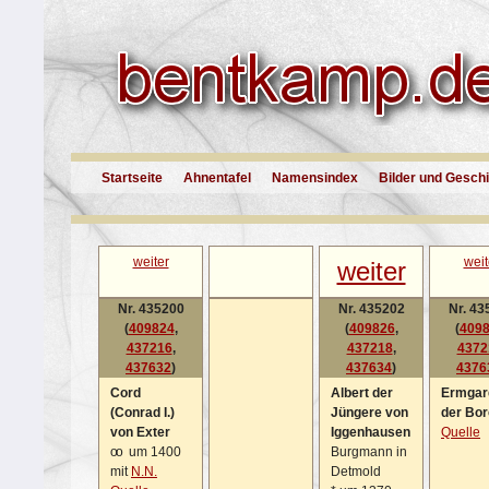
Startseite
Ahnentafel
Namensindex
Bilder und Gesch
weiter
weit
weiter
Nr. 435200
Nr. 435202
Nr. 43
(
409824
,
(
409826
,
(
409
437216
,
437218
,
4372
437632
)
437634
)
4376
Cord
Albert der
Ermgar
(Conrad I.)
Jüngere von
der Bo
von Exter
Iggenhausen
Quelle
oo
um 1400
Burgmann in
mit
N.N.
Detmold