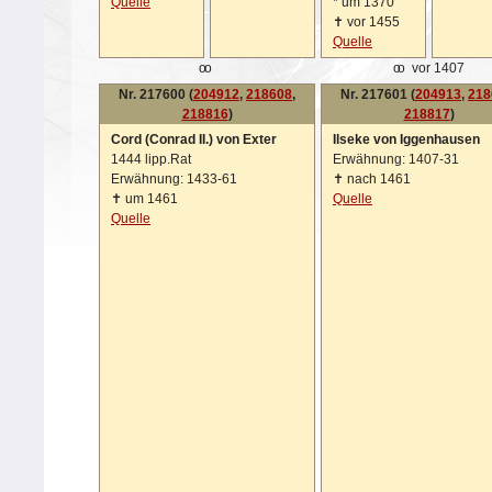
Quelle
*
um 1370
✝
vor 1455
Quelle
oo
oo
vor 1407
Nr. 217600 (
204912
,
218608
,
Nr. 217601 (
204913
,
218
218816
)
218817
)
Cord (Conrad II.) von Exter
Ilseke von Iggenhausen
1444 lipp.Rat
Erwähnung: 1407-31
Erwähnung: 1433-61
✝
nach 1461
✝
um 1461
Quelle
Quelle