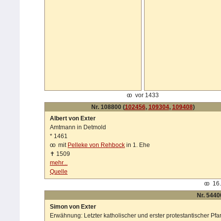
oo
vor 1433
Nr. 108800 (
102456
,
109304
,
109408
)
Albert von Exter
Amtmann in Detmold
*
1461
oo
mit
Pelleke von Rehbock
in 1. Ehe
✝
1509
mehr...
Quelle
oo
16.
Nr. 5440
Simon von Exter
Erwähnung: Letzter katholischer und erster protestantischer Pfa