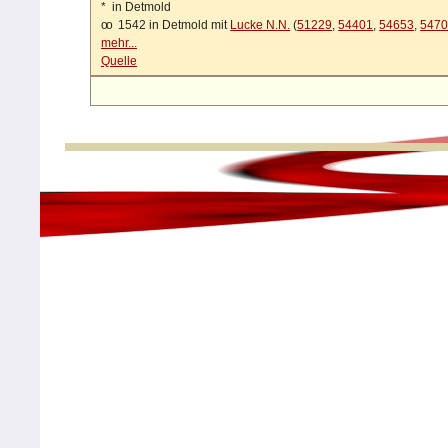
*
in Detmold
oo
1542 in Detmold mit
Lucke N.N.
(
51229
,
54401
,
54653
,
547
mehr...
Quelle