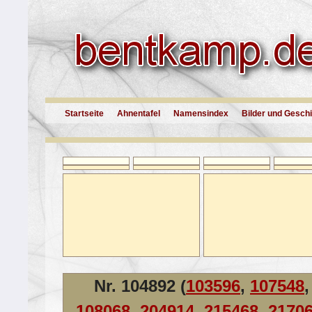
Startseite
Ahnentafel
Namensindex
Bilder und Gesch
Nr. 104892 (
103596
,
107548
,
108068
,
204914
,
215468
,
2170