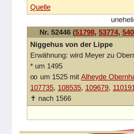
Quelle
unehel
Nr. 52446 (
51798
,
53774
,
540
Niggehus von der Lippe
Erwähnung: wird Meyer zu Obe
*
um 1495
oo
um 1525 mit
Alheyde Obernh
107735
,
108535
,
109679
,
11019
✝
nach 1566