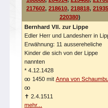
217602
,
218610
,
218818
,
2193
220380
)
Bernhard VII. zur Lippe
Edler Herr und Landesherr in Li
Erwähnung: 11 aussereheliche
Kinder die sich von der Lippe
nannten
*
4.12.1428
oo
1450 mit
Anna von Schaumbu
oo
✝
2.4.1511
mehr...