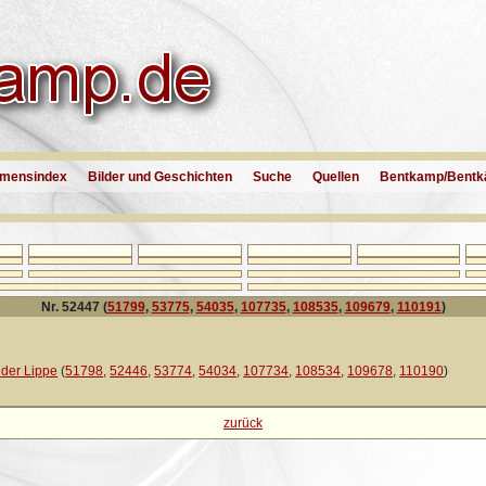
mensindex
Bilder und Geschichten
Suche
Quellen
Bentkamp/Bentk
Nr. 52447 (
51799
,
53775
,
54035
,
107735
,
108535
,
109679
,
110191
)
der Lippe
(
51798
,
52446
,
53774
,
54034
,
107734
,
108534
,
109678
,
110190
)
zurück