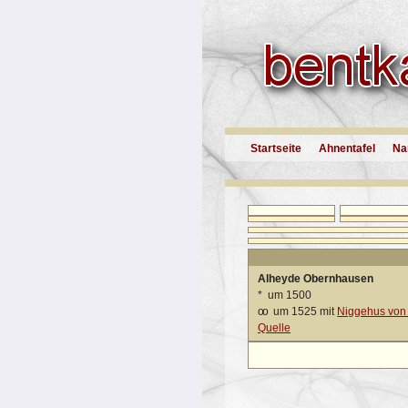
Startseite
Ahnentafel
Na
Alheyde Obernhausen
*
um 1500
oo
um 1525 mit
Niggehus von 
Quelle