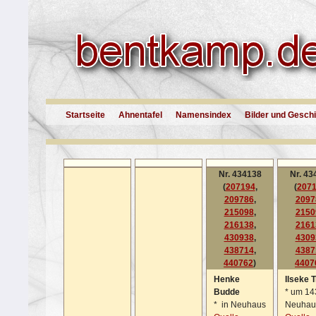
Startseite
Ahnentafel
Namensindex
Bilder und Gesch
Nr. 434138
Nr. 43
(
207194
,
(
207
209786
,
2097
215098
,
2150
216138
,
2161
430938
,
4309
438714
,
4387
440762
)
4407
Henke
Ilseke 
Budde
*
um 143
*
in Neuhaus
Neuhau