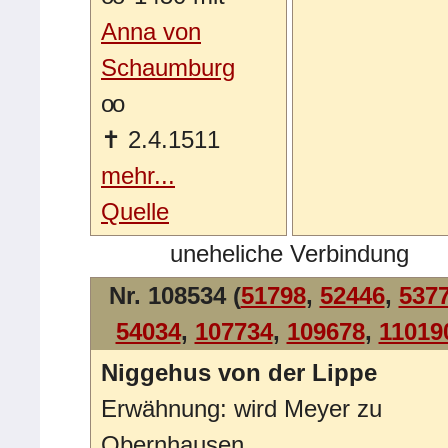
Anna von
Schaumburg
oo
✝
2.4.1511
mehr...
Quelle
uneheliche Verbindung
Nr. 108534 (
51798
,
52446
,
537
54034
,
107734
,
109678
,
11019
Niggehus von der Lippe
Erwähnung: wird Meyer zu
Obernhausen