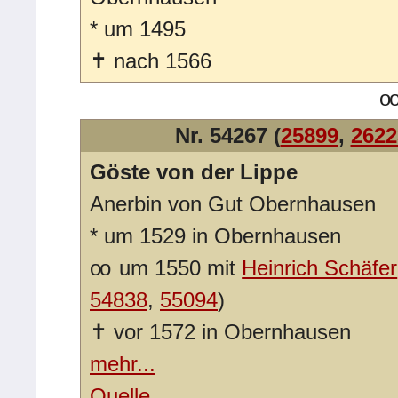
*
um 1495
✝
nach 1566
o
Nr. 54267 (
25899
,
2622
Göste von der Lippe
Anerbin von Gut Obernhausen
*
um 1529 in Obernhausen
oo
um 1550 mit
Heinrich Schäfer
54838
,
55094
)
✝
vor 1572 in Obernhausen
mehr...
Quelle