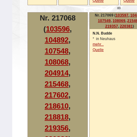
Quelle
Quelle
oo
Nr. 217069 (
103597
,
104
Nr. 217068
107549
,
108069
,
2154
219357
,
220381
)
(
103596
,
N.N. Budde
104892
,
*
in Neuhaus
mehr...
107548
,
Quelle
108068
,
204914
,
215468
,
217602
,
218610
,
218818
,
219356
,