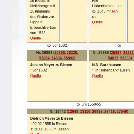
zu Biesen in
Hof
Nettelberge mit
Hohenbarkhausen
Zustimmung
oo
1545 mit
N.N.
des Grafen zur
oo
Lippe lt.
Quelle
Erbpachtvertrag
von 1533
Quelle
oo
vor 1532
oo
Nr. 26884 (
25896
,
26220
,
Nr. 26885 (
25897
,
26221
53864
,
54836
,
55092
)
54837
,
55093
)
Johann Meyer zu Biesen
N.N. Barkhausen
*
vor 1532
*
in Hohenbarkhausen
Quelle
Quelle
oo
um 1550/55
Nr. 13442 (
12948
,
13110
,
26932
,
27418
,
27546
)
Dietrich Meyer zu Biesen
*
02.02.1555 in Biesen
✝
28.08.1630 in Biesen