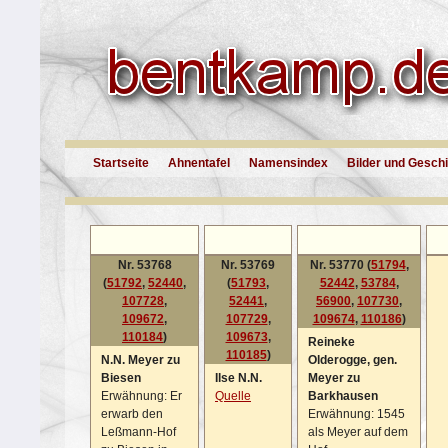
Startseite
Ahnentafel
Namensindex
Bilder und Gesch
Nr. 53768
Nr. 53769
Nr. 53770 (
51794
,
(
51792
,
52440
,
(
51793
,
52442
,
53784
,
107728
,
52441
,
56900
,
107730
,
109672
,
107729
,
109674
,
110186
)
110184
)
109673
,
Reineke
110185
)
N.N. Meyer zu
Olderogge, gen.
Biesen
Ilse N.N.
Meyer zu
Erwähnung: Er
Quelle
Barkhausen
erwarb den
Erwähnung: 1545
Leßmann-Hof
als Meyer auf dem