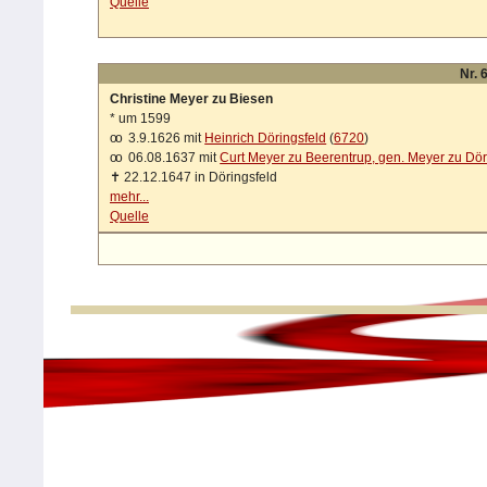
Quelle
Nr. 
Christine Meyer zu Biesen
*
um 1599
oo
3.9.1626 mit
Heinrich Döringsfeld
(
6720
)
oo
06.08.1637 mit
Curt Meyer zu Beerentrup, gen. Meyer zu Dör
✝
22.12.1647 in Döringsfeld
mehr...
Quelle