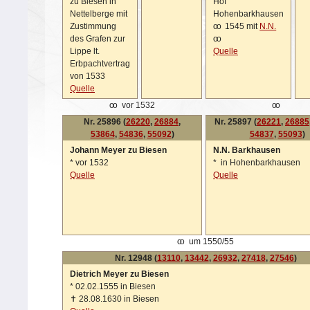
zu Biesen in
Hof
Nettelberge mit
Hohenbarkhausen
Zustimmung
oo
1545 mit
N.N.
des Grafen zur
oo
Lippe lt.
Quelle
Erbpachtvertrag
von 1533
Quelle
oo
vor 1532
oo
Nr. 25896 (
26220
,
26884
,
Nr. 25897 (
26221
,
26885
53864
,
54836
,
55092
)
54837
,
55093
)
Johann Meyer zu Biesen
N.N. Barkhausen
*
vor 1532
*
in Hohenbarkhausen
Quelle
Quelle
oo
um 1550/55
Nr. 12948 (
13110
,
13442
,
26932
,
27418
,
27546
)
Dietrich Meyer zu Biesen
*
02.02.1555 in Biesen
✝
28.08.1630 in Biesen