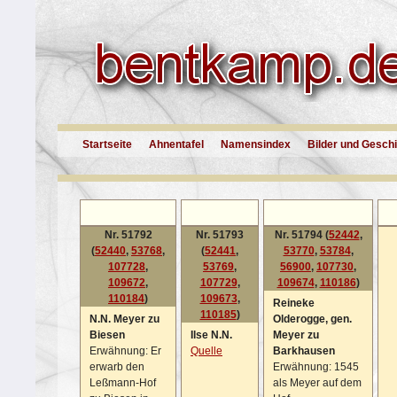
Startseite
Ahnentafel
Namensindex
Bilder und Gesch
Nr. 51792
Nr. 51793
Nr. 51794 (
52442
,
(
52440
,
53768
,
(
52441
,
53770
,
53784
,
107728
,
53769
,
56900
,
107730
,
109672
,
107729
,
109674
,
110186
)
110184
)
109673
,
Reineke
110185
)
N.N. Meyer zu
Olderogge, gen.
Biesen
Ilse N.N.
Meyer zu
Erwähnung: Er
Quelle
Barkhausen
erwarb den
Erwähnung: 1545
Leßmann-Hof
als Meyer auf dem