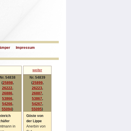
ämper
Impressum
weiter
Nr. 54838
Nr. 54839
(
25898
,
(
25899
,
26222
,
26223
,
26886
,
26887
,
53866
,
53867
,
54266
,
54267
,
55094
)
55095
)
inrich
Göste von
chäfer
der Lippe
mtmann in
Anerbin von