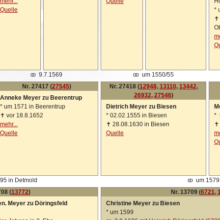
mehr...
Quelle
H
Quelle
*
O
me
Qu
oo
9.7.1569
oo
um 1550/55
Nr. 27417 (
27545
)
Nr. 27418 (
12948
,
13110
,
13442
,
26932
,
27546
)
Anneke Meyer zu Beerentrup
*
um 1571 in Beerentrup
Dietrich Meyer zu Biesen
M
✝
vor 18.8.1652
*
02.02.1555 in Biesen
*
i
mehr...
✝
28.08.1630 in Biesen
Quelle
Quelle
me
Qu
95 in Detmold
oo
um 1579
708 (
13772
)
Nr. 13709 (
6721
,
en. Meyer zu Döringsfeld
Christine Meyer zu Biesen
*
um 1599