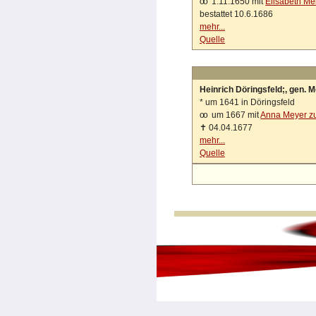
oo
1.11.1650 mit
Elisabeth Me
bestattet 10.6.1686
mehr...
Quelle
Heinrich Döringsfeld;, gen. 
*
um 1641 in Döringsfeld
oo
um 1667 mit
Anna Meyer z
✝
04.04.1677
mehr...
Quelle