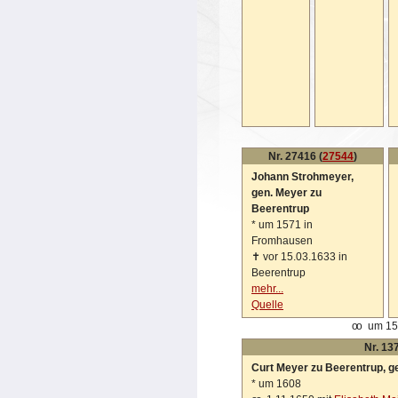
Nr. 27416 (
27544
)
Johann Strohmeyer,
gen. Meyer zu
Beerentrup
*
um 1571 in
Fromhausen
✝
vor 15.03.1633 in
Beerentrup
mehr...
Quelle
oo
um 15
Nr. 13
Curt Meyer zu Beerentrup, g
*
um 1608