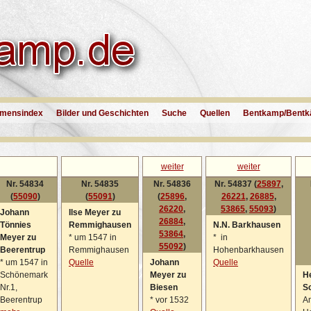
mensindex
Bilder und Geschichten
Suche
Quellen
Bentkamp/Bentk
weiter
weiter
Nr. 54834
Nr. 54835
Nr. 54836
Nr. 54837 (
25897
,
(
55090
)
(
55091
)
(
25896
,
26221
,
26885
,
26220
,
53865
,
55093
)
Johann
Ilse Meyer zu
26884
,
Tönnies
Remmighausen
N.N. Barkhausen
53864
,
Meyer zu
*
um 1547 in
*
in
55092
)
Beerentrup
Remmighausen
Hohenbarkhausen
*
um 1547 in
Quelle
Johann
Quelle
Schönemark
Meyer zu
He
Nr.1,
Biesen
S
Beerentrup
*
vor 1532
A