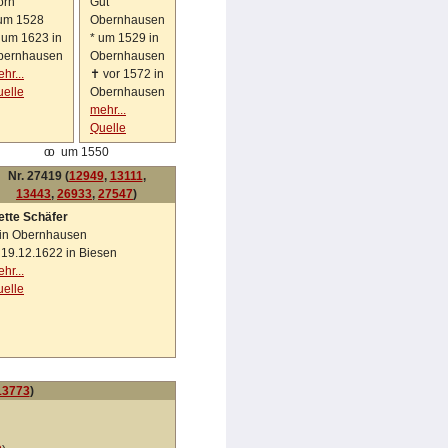
orn
Gut
um 1528
Obernhausen
✝
um 1623 in
*
um 1529 in
bernhausen
Obernhausen
hr...
✝
vor 1572 in
elle
Obernhausen
mehr...
Quelle
oo
um 1550
Nr. 27419 (
12949
,
13111
,
13443
,
26933
,
27547
)
ette Schäfer
n Obernhausen
✝
19.12.1622 in Biesen
hr...
elle
13773
)