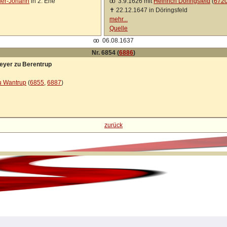
ier-Johann
in 2. Ehe
oo
3.9.1626 mit
Heinrich Döringsfeld
(
672
✝
22.12.1647 in Döringsfeld
mehr...
Quelle
oo
06.08.1637
Nr. 6854 (
6886
)
Meyer zu Berentrup
u Wantrup
(
6855
,
6887
)
zurück