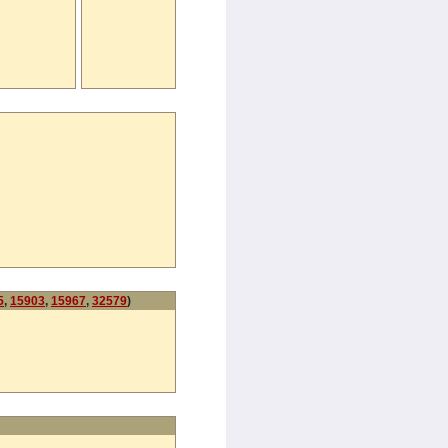
5
,
15903
,
15967
,
32579
)