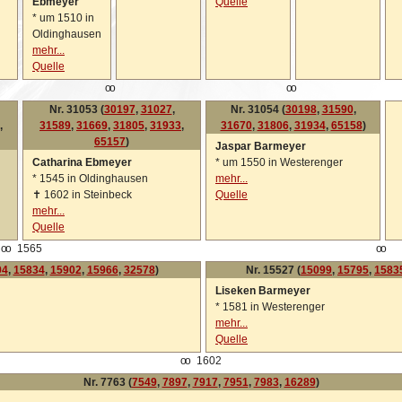
Ebmeyer
Quelle
*
um 1510 in
Oldinghausen
mehr...
Quelle
oo
oo
Nr. 31053 (
30197
,
31027
,
Nr. 31054 (
30198
,
31590
,
,
31589
,
31669
,
31805
,
31933
,
31670
,
31806
,
31934
,
65158
)
65157
)
Jaspar Barmeyer
Catharina Ebmeyer
*
um 1550 in Westerenger
*
1545 in Oldinghausen
mehr...
✝
1602 in Steinbeck
Quelle
mehr...
Quelle
oo
1565
oo
94
,
15834
,
15902
,
15966
,
32578
)
Nr. 15527 (
15099
,
15795
,
1583
Liseken Barmeyer
*
1581 in Westerenger
mehr...
Quelle
oo
1602
Nr. 7763 (
7549
,
7897
,
7917
,
7951
,
7983
,
16289
)