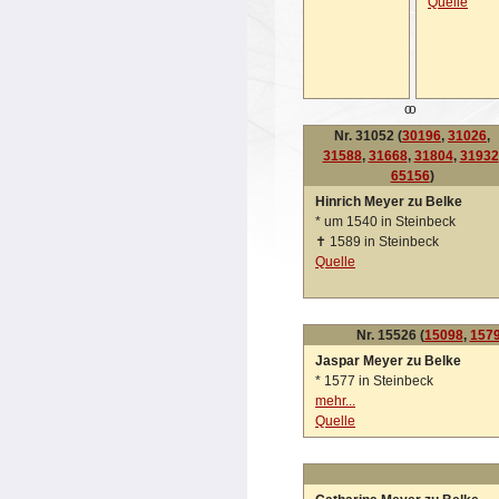
Quelle
oo
Nr. 31052 (
30196
,
31026
,
31588
,
31668
,
31804
,
31932
65156
)
Hinrich Meyer zu Belke
*
um 1540 in Steinbeck
✝
1589 in Steinbeck
Quelle
Nr. 15526 (
15098
,
157
Jaspar Meyer zu Belke
*
1577 in Steinbeck
mehr...
Quelle