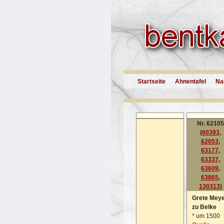
Startseite
Ahnentafel
Na
Nr. 62105
(
60393
,
62053
,
63177
,
63337
,
63609
,
63865
,
130313
)
Grete Mey
zu Belke
*
um 1500