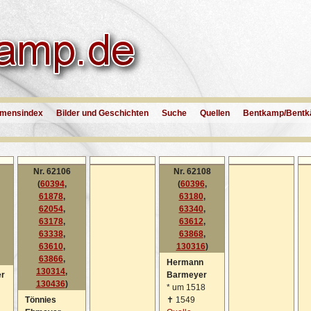
mensindex
Bilder und Geschichten
Suche
Quellen
Bentkamp/Bentk
Nr. 62106
Nr. 62108
(
60394
,
(
60396
,
61878
,
63180
,
62054
,
63340
,
63178
,
63612
,
63338
,
63868
,
63610
,
130316
)
63866
,
Hermann
130314
,
er
Barmeyer
130436
)
*
um 1518
Tönnies
✝
1549