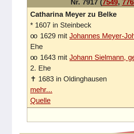
Nr. 7917 (
7549
,
776
Catharina Meyer zu Belke
*
1607 in Steinbeck
oo
1629 mit
Johannes Meyer-Jo
Ehe
oo
1643 mit
Johann Sielmann, g
2. Ehe
✝
1683 in Oldinghausen
mehr...
Quelle