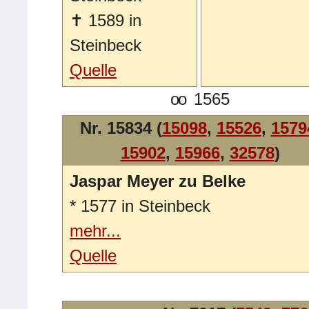
✝
1589 in
Steinbeck
Quelle
oo
1565
Nr. 15834 (
15098
,
15526
,
1579
15902
,
15966
,
32578
)
Jaspar Meyer zu Belke
*
1577 in Steinbeck
mehr...
Quelle