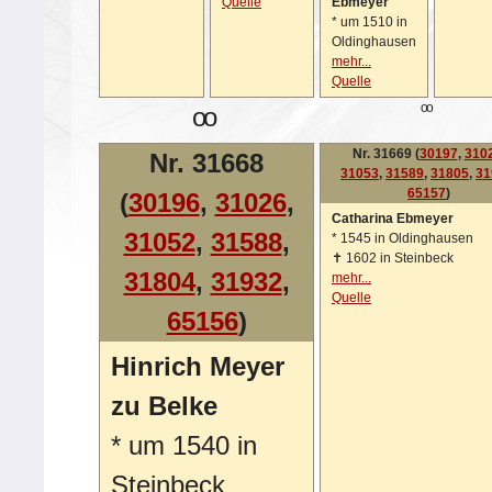
Quelle
Ebmeyer
*
um 1510 in
Oldinghausen
mehr...
Quelle
oo
oo
Nr. 31669 (
30197
,
310
Nr. 31668
31053
,
31589
,
31805
,
31
65157
)
(
30196
,
31026
,
Catharina Ebmeyer
31052
,
31588
,
*
1545 in Oldinghausen
✝
1602 in Steinbeck
31804
,
31932
,
mehr...
Quelle
65156
)
Hinrich Meyer
zu Belke
*
um 1540 in
Steinbeck