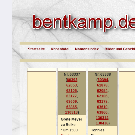
Startseite
Ahnentafel
Namensindex
Bilder und Gesch
Nr. 63337
Nr. 63338
(
60393
,
(
60394
,
62053
,
61878
,
62105
,
62054
,
63177
,
62106
,
63609
,
63178
,
63865
,
63610
,
130313
)
63866
,
130314
,
Grete Meyer
130436
)
zu Belke
*
um 1500
Tönnies