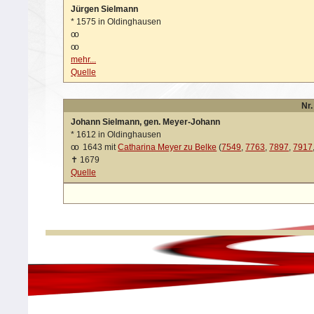
Jürgen Sielmann
*
1575 in Oldinghausen
oo
oo
mehr...
Quelle
Nr.
Johann Sielmann, gen. Meyer-Johann
*
1612 in Oldinghausen
oo
1643 mit
Catharina Meyer zu Belke
(
7549
,
7763
,
7897
,
7917
✝
1679
Quelle