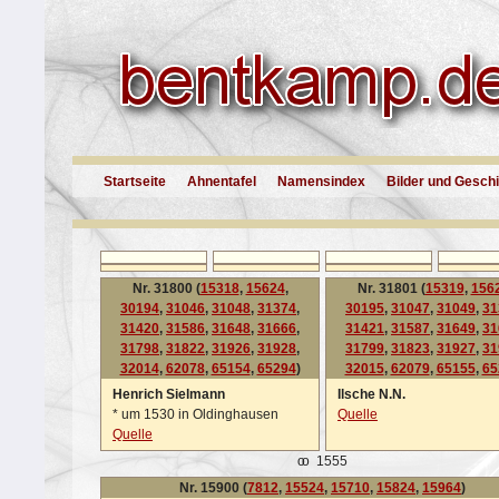
Startseite
Ahnentafel
Namensindex
Bilder und Gesch
Nr. 31800 (
15318
,
15624
,
Nr. 31801 (
15319
,
156
30194
,
31046
,
31048
,
31374
,
30195
,
31047
,
31049
,
31
31420
,
31586
,
31648
,
31666
,
31421
,
31587
,
31649
,
31
31798
,
31822
,
31926
,
31928
,
31799
,
31823
,
31927
,
31
32014
,
62078
,
65154
,
65294
)
32015
,
62079
,
65155
,
65
Henrich Sielmann
Ilsche N.N.
*
um 1530 in Oldinghausen
Quelle
Quelle
oo
1555
Nr. 15900 (
7812
,
15524
,
15710
,
15824
,
15964
)