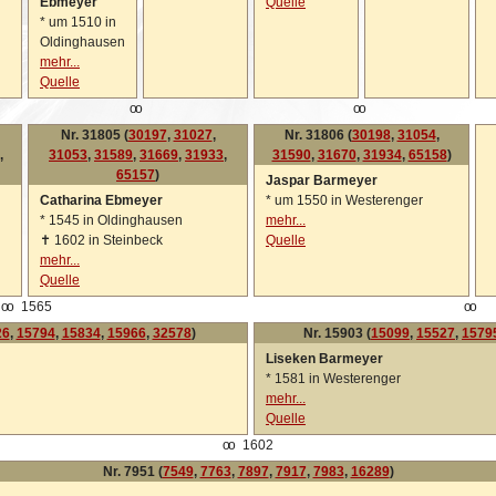
Ebmeyer
Quelle
*
um 1510 in
Oldinghausen
mehr...
Quelle
oo
oo
Nr. 31805 (
30197
,
31027
,
Nr. 31806 (
30198
,
31054
,
,
31053
,
31589
,
31669
,
31933
,
31590
,
31670
,
31934
,
65158
)
65157
)
Jaspar Barmeyer
Catharina Ebmeyer
*
um 1550 in Westerenger
*
1545 in Oldinghausen
mehr...
✝
1602 in Steinbeck
Quelle
mehr...
Quelle
oo
1565
oo
26
,
15794
,
15834
,
15966
,
32578
)
Nr. 15903 (
15099
,
15527
,
1579
Liseken Barmeyer
*
1581 in Westerenger
mehr...
Quelle
oo
1602
Nr. 7951 (
7549
,
7763
,
7897
,
7917
,
7983
,
16289
)