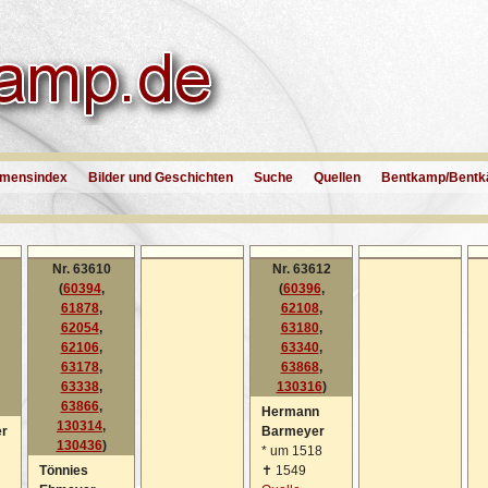
mensindex
Bilder und Geschichten
Suche
Quellen
Bentkamp/Bentk
Nr. 63610
Nr. 63612
(
60394
,
(
60396
,
61878
,
62108
,
62054
,
63180
,
62106
,
63340
,
63178
,
63868
,
63338
,
130316
)
63866
,
Hermann
130314
,
er
Barmeyer
130436
)
*
um 1518
Tönnies
✝
1549