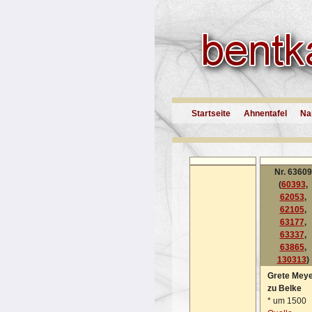
Startseite
Ahnentafel
Na
Nr. 63609
(
60393
,
62053
,
62105
,
63177
,
63337
,
63865
,
130313
)
Grete Mey
zu Belke
*
um 1500