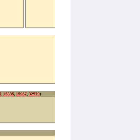
5
,
15835
,
15967
,
32579
)