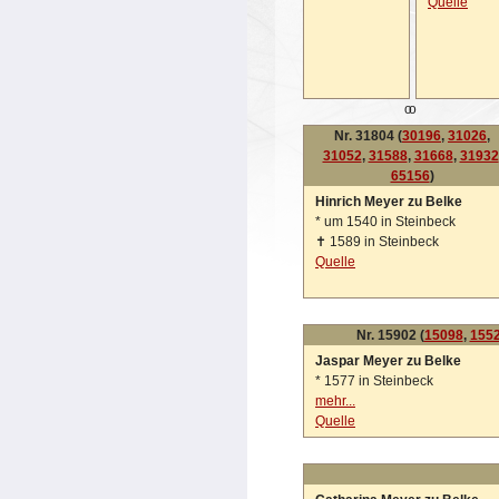
Quelle
oo
Nr. 31804 (
30196
,
31026
,
31052
,
31588
,
31668
,
31932
65156
)
Hinrich Meyer zu Belke
*
um 1540 in Steinbeck
✝
1589 in Steinbeck
Quelle
Nr. 15902 (
15098
,
155
Jaspar Meyer zu Belke
*
1577 in Steinbeck
mehr...
Quelle