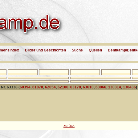
mensindex
Bilder und Geschichten
Suche
Quellen
Bentkamp/Bentk
Nr. 63338 (
60394
,
61878
,
62054
,
62106
,
63178
,
63610
,
63866
,
130314
,
130436
)
zurück