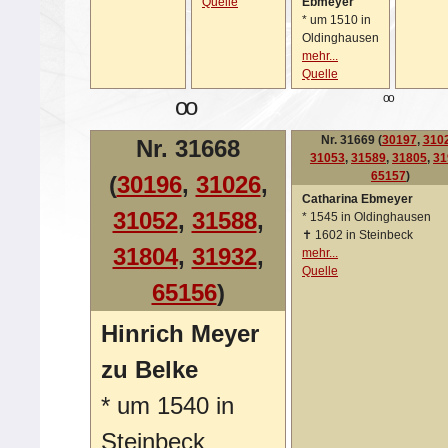
Quelle
Ebmeyer
*
um 1510 in
Oldinghausen
mehr...
Quelle
oo
oo
Nr. 31669 (
30197
,
310
Nr. 31668
31053
,
31589
,
31805
,
31
65157
)
(
30196
,
31026
,
Catharina Ebmeyer
31052
,
31588
,
*
1545 in Oldinghausen
✝
1602 in Steinbeck
31804
,
31932
,
mehr...
Quelle
65156
)
Hinrich Meyer
zu Belke
*
um 1540 in
Steinbeck