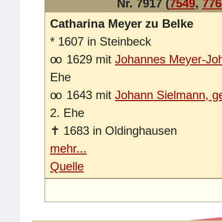
Nr. 7917 (
7549
,
776
Catharina Meyer zu Belke
*
1607 in Steinbeck
oo
1629 mit
Johannes Meyer-Jo
Ehe
oo
1643 mit
Johann Sielmann, g
2. Ehe
✝
1683 in Oldinghausen
mehr...
Quelle