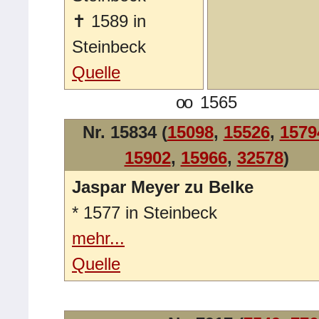
✝
1589 in
Steinbeck
Quelle
oo
1565
Nr. 15834 (
15098
,
15526
,
1579
15902
,
15966
,
32578
)
Jaspar Meyer zu Belke
*
1577 in Steinbeck
mehr...
Quelle