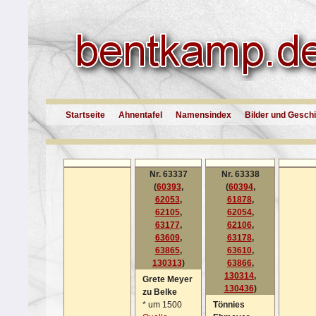
Startseite
Ahnentafel
Namensindex
Bilder und Gesch
Nr. 63337
Nr. 63338
(
60393
,
(
60394
,
62053
,
61878
,
62105
,
62054
,
63177
,
62106
,
63609
,
63178
,
63865
,
63610
,
130313
)
63866
,
130314
,
Grete Meyer
130436
)
zu Belke
*
um 1500
Tönnies