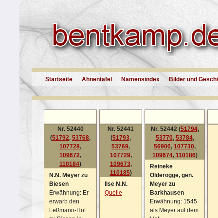
Startseite
Ahnentafel
Namensindex
Bilder und Gesch
Nr. 52440
Nr. 52441
Nr. 52442 (
51794
,
(
51792
,
53768
,
(
51793
,
53770
,
53784
,
107728
,
53769
,
56900
,
107730
,
109672
,
107729
,
109674
,
110186
)
110184
)
109673
,
Reineke
110185
)
N.N. Meyer zu
Olderogge, gen.
Biesen
Ilse N.N.
Meyer zu
Erwähnung: Er
Quelle
Barkhausen
erwarb den
Erwähnung: 1545
Leßmann-Hof
als Meyer auf dem