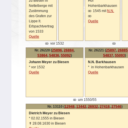
zu Biesen in
Hof
Nettelberge mit
Hohenbarkhausen
Zustimmung
oo
1545 mit
N.N.
des Grafen zur
oo
Lippe lt.
Quelle
Erbpachtvertrag
von 1533
Quelle
oo
vor 1532
oo
Nr. 26220 (
25896
,
26884
,
Nr. 26221 (
25897
,
26885
53864
,
54836
,
55092
)
54837
,
55093
)
Johann Meyer zu Biesen
N.N. Barkhausen
*
vor 1532
*
in Hohenbarkhausen
Quelle
Quelle
oo
um 1550/55
Nr. 13110 (
12948
,
13442
,
26932
,
27418
,
27546
)
Dietrich Meyer zu Biesen
*
02.02.1555 in Biesen
✝
28.08.1630 in Biesen