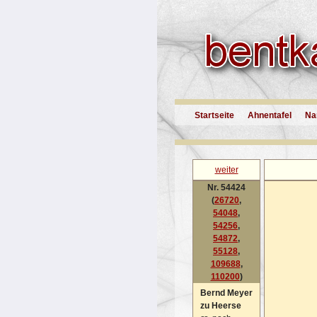
Startseite
Ahnentafel
Na
weiter
Nr. 54424
(
26720
,
54048
,
54256
,
54872
,
55128
,
109688
,
110200
)
Bernd Meyer
zu Heerse