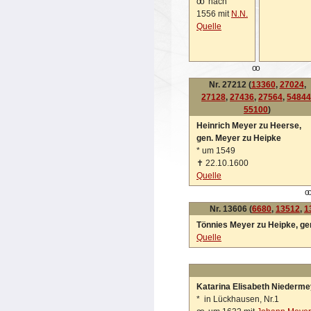
oo
nach
1556 mit
N.N.
Quelle
oo
Nr. 27212 (
13360
,
27024
,
27128
,
27436
,
27564
,
54844
55100
)
Heinrich Meyer zu Heerse,
gen. Meyer zu Heipke
*
um 1549
✝
22.10.1600
Quelle
o
Nr. 13606 (
6680
,
13512
,
1
Tönnies Meyer zu Heipke, g
Quelle
Katarina Elisabeth Niederme
*
in Lückhausen, Nr.1