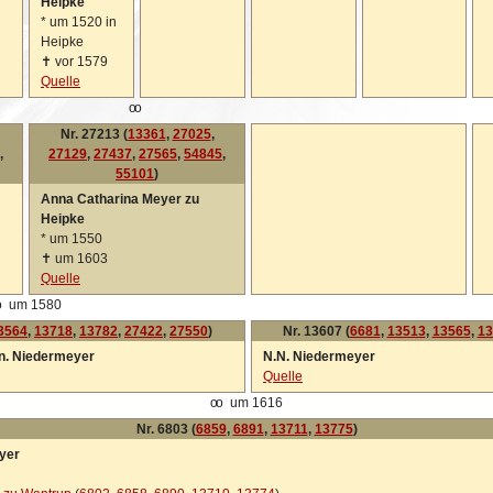
Heipke
*
um 1520 in
Heipke
✝
vor 1579
Quelle
oo
Nr. 27213 (
13361
,
27025
,
,
27129
,
27437
,
27565
,
54845
,
55101
)
Anna Catharina Meyer zu
Heipke
*
um 1550
✝
um 1603
Quelle
o
um 1580
3564
,
13718
,
13782
,
27422
,
27550
)
Nr. 13607 (
6681
,
13513
,
13565
,
13
en. Niedermeyer
N.N. Niedermeyer
Quelle
oo
um 1616
Nr. 6803 (
6859
,
6891
,
13711
,
13775
)
yer