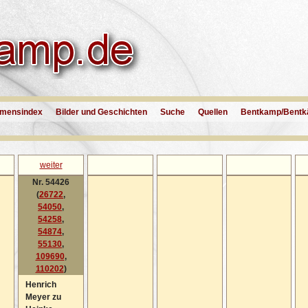
mensindex
Bilder und Geschichten
Suche
Quellen
Bentkamp/Bentk
weiter
Nr. 54426
(
26722
,
54050
,
54258
,
54874
,
55130
,
109690
,
110202
)
Henrich
Meyer zu