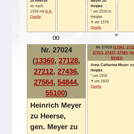
zu Heerse
Meyer zu
oo
nach
Heipke
1556 mit
N.N.
*
um 1520 in
Quelle
Heipke
✝
vor 1579
Quelle
oo
oo
Nr. 27025 (
13361
,
271
Nr. 27024
27213
,
27437
,
27565
,
54
55101
)
(
13360
,
27128
,
Anna Catharina Meyer zu
27212
,
27436
,
Heipke
*
um 1550
27564
,
54844
,
✝
um 1603
Quelle
55100
)
Heinrich Meyer
zu Heerse,
gen. Meyer zu