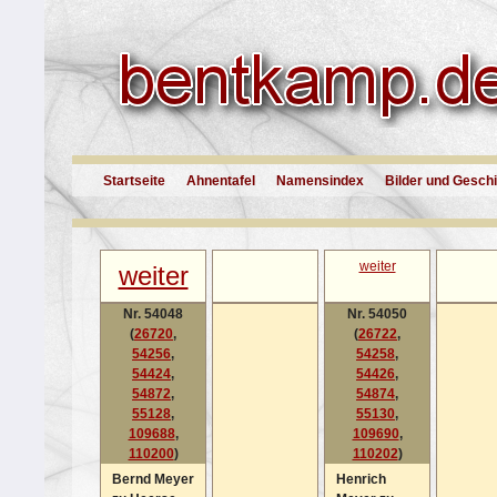
Startseite
Ahnentafel
Namensindex
Bilder und Gesch
weiter
weiter
Nr. 54048
Nr. 54050
(
26720
,
(
26722
,
54256
,
54258
,
54424
,
54426
,
54872
,
54874
,
55128
,
55130
,
109688
,
109690
,
110200
)
110202
)
Bernd Meyer
Henrich