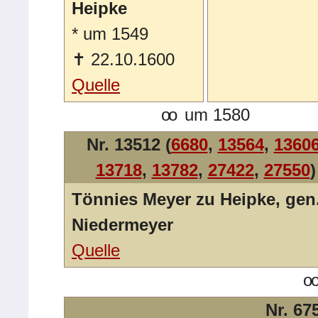
Heipke
*
um 1549
✝
22.10.1600
Quelle
oo
um 1580
Nr. 13512 (
6680
,
13564
,
1360
13718
,
13782
,
27422
,
27550
)
Tönnies Meyer zu Heipke, gen
Niedermeyer
Quelle
o
Nr. 67