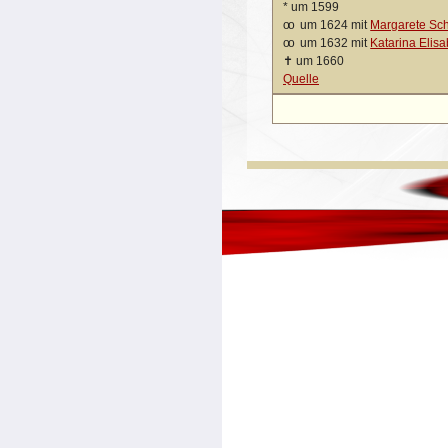
*
um 1599
oo
um 1624 mit
Margarete Sch
oo
um 1632 mit
Katarina Elis
✝
um 1660
Quelle