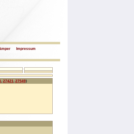
ämper
Impressum
1
,
27421
,
27549
)