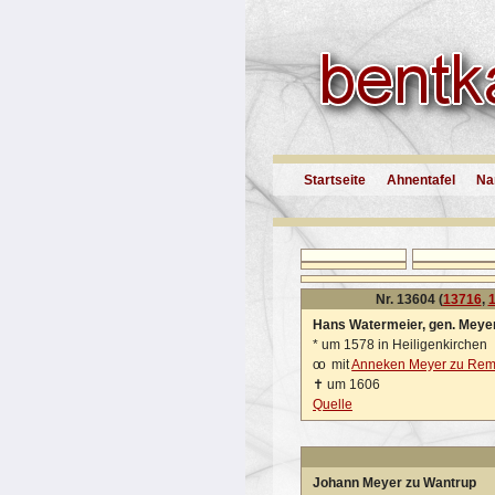
Startseite
Ahnentafel
Na
Nr. 13604 (
13716
,
Hans Watermeier, gen. Meye
*
um 1578 in Heiligenkirchen
oo
mit
Anneken Meyer zu Re
✝
um 1606
Quelle
Johann Meyer zu Wantrup