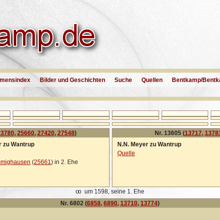
mensindex
Bilder und Geschichten
Suche
Quellen
Bentkamp/Bentk
13780
,
25660
,
27420
,
27548
)
Nr. 13605 (
13717
,
1378
r zu Wantrup
N.N. Meyer zu Wantrup
Quelle
mmighausen
(
25661
) in 2. Ehe
oo
um 1598, seine 1. Ehe
Nr. 6802 (
6858
,
6890
,
13710
,
13774
)