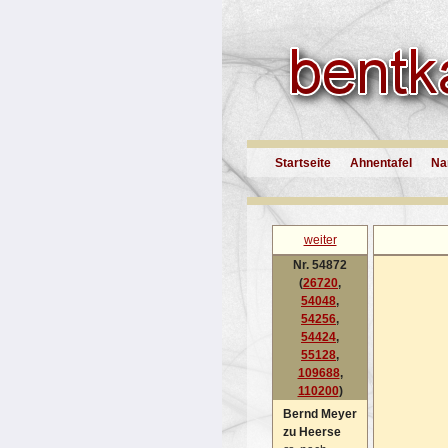
Startseite
Ahnentafel
Na
weiter
Nr. 54872
(
26720
,
54048
,
54256
,
54424
,
55128
,
109688
,
110200
)
Bernd Meyer
zu Heerse