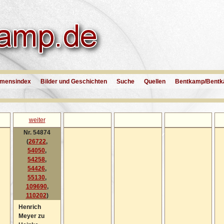
mensindex
Bilder und Geschichten
Suche
Quellen
Bentkamp/Bentk
weiter
Nr. 54874
(
26722
,
54050
,
54258
,
54426
,
55130
,
109690
,
110202
)
Henrich
Meyer zu