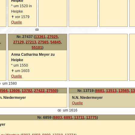
Heipke
*
um 1520 in
Heipke
✝
vor 1579
Quelle
oo
Nr. 27437 (
13361
,
27025
,
,
27129
,
27213
,
27565
,
54845
,
55101
)
Anna Catharina Meyer zu
Heipke
*
um 1550
✝
um 1603
Quelle
o
um 1580
3564
,
13606
,
13782
,
27422
,
27550
)
Nr. 13719 (
6681
,
13513
,
13565
,
13
en. Niedermeyer
N.N. Niedermeyer
Quelle
oo
um 1616
Nr. 6859 (
6803
,
6891
,
13711
,
13775
)
yer