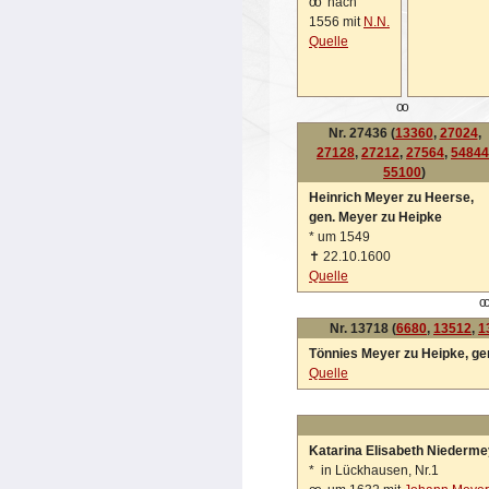
oo
nach
1556 mit
N.N.
Quelle
oo
Nr. 27436 (
13360
,
27024
,
27128
,
27212
,
27564
,
54844
55100
)
Heinrich Meyer zu Heerse,
gen. Meyer zu Heipke
*
um 1549
✝
22.10.1600
Quelle
o
Nr. 13718 (
6680
,
13512
,
1
Tönnies Meyer zu Heipke, g
Quelle
Katarina Elisabeth Niederme
*
in Lückhausen, Nr.1