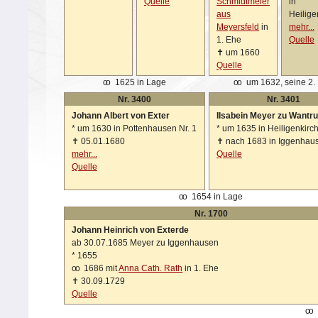
Quelle
Schmidtmeier
in
aus
Heilige
Meyersfeld
in
mehr...
1. Ehe
Quelle
✝
um 1660
Quelle
oo
1625 in Lage
oo
um 1632, seine 2.
Nr. 3400
Nr. 3401
Johann Albert von Exter
Ilsabein Meyer zu Wantr
*
um 1630 in Pottenhausen Nr. 1
*
um 1635 in Heiligenkirc
✝
05.01.1680
✝
nach 1683 in Iggenhau
mehr...
Quelle
Quelle
oo
1654 in Lage
Nr. 1700
Johann Heinrich von Exterde
ab 30.07.1685 Meyer zu Iggenhausen
*
1655
oo
1686 mit
Anna Cath. Rath
in 1. Ehe
✝
30.09.1729
Quelle
oo