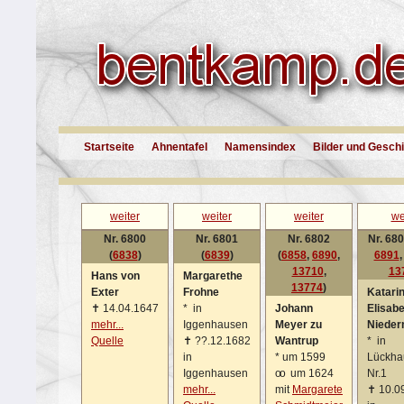
Startseite
Ahnentafel
Namensindex
Bilder und Gesch
weiter
weiter
weiter
we
Nr. 6800
Nr. 6801
Nr. 6802
Nr. 680
(
6838
)
(
6839
)
(
6858
,
6890
,
6891
13710
,
13
Hans von
Margarethe
13774
)
Exter
Frohne
Katari
✝
14.04.1647
*
in
Johann
Elisab
mehr...
Iggenhausen
Meyer zu
Nieder
Quelle
✝
??.12.1682
Wantrup
*
in
in
*
um 1599
Lückha
Iggenhausen
oo
um 1624
Nr.1
mehr...
mit
Margarete
✝
10.0