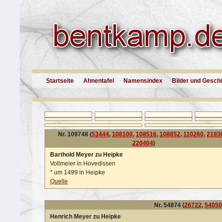
Startseite
Ahnentafel
Namensindex
Bilder und Gesch
Nr. 109748 (
53444
,
108100
,
108516
,
108852
,
110260
,
2193
220404
)
Barthold Meyer zu Heipke
Vollmeier in Hovedissen
*
um 1499 in Heipke
Quelle
Nr. 54874 (
26722
,
54050
Henrich Meyer zu Heipke