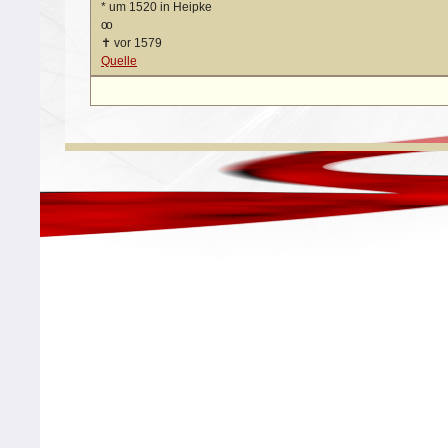
*
um 1520 in Heipke
oo
✝
vor 1579
Quelle