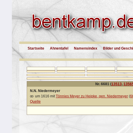
Startseite
Ahnentafel
Namensindex
Bilder und Gesch
Nr. 6681 (
13513
,
1356
N.N. Niedermeyer
oo
um 1616 mit
Tönnies Meyer zu Heipke, gen. Niedermeyer
(
6
Quelle