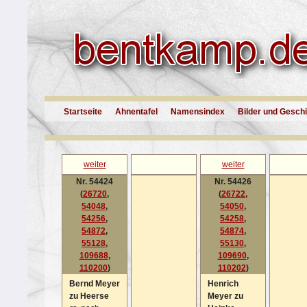
Startseite
Ahnentafel
Namensindex
Bilder und Gesch
weiter
weiter
Nr. 54424
Nr. 54426
(
26720
,
(
26722
,
54048
,
54050
,
54256
,
54258
,
54872
,
54874
,
55128
,
55130
,
109688
,
109690
,
110200
)
110202
)
Bernd Meyer
Henrich
zu Heerse
Meyer zu