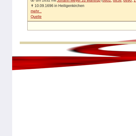
oo
um 1632 mit
Johann Meyer zu Wantrup
(
6802
,
6858
,
6890
,
1
✝
10.09.1696 in Heiligenkirchen
mehr...
Quelle