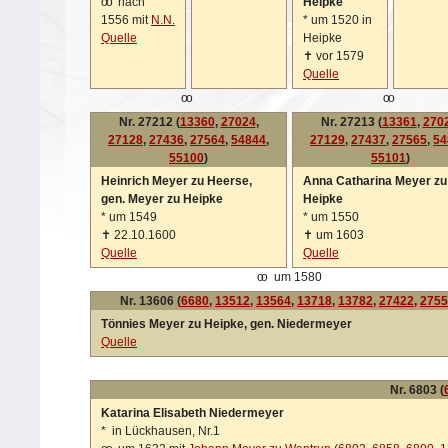
oo
nach
Heipke
1556 mit
N.N.
*
um 1520 in
Quelle
Heipke
✝
vor 1579
Quelle
oo
oo
Nr. 27212 (
13360
,
27024
,
Nr. 27213 (
13361
,
270
27128
,
27436
,
27564
,
54844
,
27129
,
27437
,
27565
,
54
55100
)
55101
)
Heinrich Meyer zu Heerse,
Anna Catharina Meyer zu
gen. Meyer zu Heipke
Heipke
*
um 1549
*
um 1550
✝
22.10.1600
✝
um 1603
Quelle
Quelle
oo
um 1580
Nr. 13606 (
6680
,
13512
,
13564
,
13718
,
13782
,
27422
,
2755
Tönnies Meyer zu Heipke, gen. Niedermeyer
Quelle
Nr. 6803 (
Katarina Elisabeth Niedermeyer
*
in Lückhausen, Nr.1