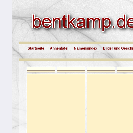
Startseite
Ahnentafel
Namensindex
Bilder und Gesch