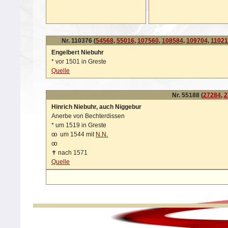
Nr. 110376 (
54568
,
55016
,
107560
,
108584
,
109704
,
11021
Engelbert Niebuhr
*
vor 1501 in Greste
Quelle
Nr. 55188 (
27284
,
2
Hinrich Niebuhr, auch Niggebur
Anerbe von Bechterdissen
*
um 1519 in Greste
oo
um 1544 mit
N.N.
oo
✝
nach 1571
Quelle