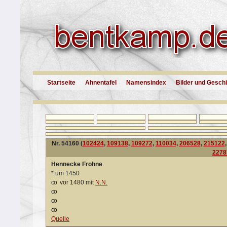
Startseite
Ahnentafel
Namensindex
Bilder und Gesch
Nr. 54160 (
102424
,
109138
,
109272
,
110034
,
206528
,
215122
2278
Hennecke Frohne
*
um 1450
oo
vor 1480 mit
N.N.
oo
oo
oo
Quelle