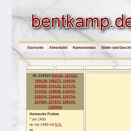
Startseite
Ahnentafel
Namensindex
Bilder und Gesch
Nr. 219424 (
54160
,
102424
,
109138
,
109272
,
110034
,
206528
,
215122
,
217170
,
217632
,
218848
,
219410
,
220434
,
220448
,
220754
,
227864
,
227872
,
228376
,
228384
)
Hennecke Frohne
*
um 1450
oo
vor 1480 mit
N.N.
oo