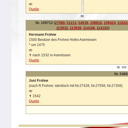
oo
Quelle
oo
Nr. 109712 (
27080
,
51212
,
54636
,
108816
,
109424
,
11022
113932
,
113936
,
114188
,
114192
)
Hermann Frohne
1500 Besitzer des Frohne Hofes Asemissen
*
um 1475
oo
✝
nach 1532 in Asemissen
Quelle
oo
vor 
Nr. 5485
Jost Frohne
(nach R.Frohne: identisch mit Nr.27428, Nr.27556, Nr.27356)
oo
✝
1542
Quelle