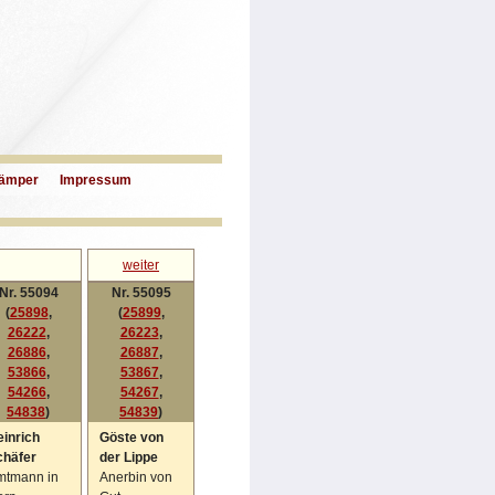
ämper
Impressum
weiter
Nr. 55094
Nr. 55095
(
25898
,
(
25899
,
26222
,
26223
,
26886
,
26887
,
53866
,
53867
,
54266
,
54267
,
54838
)
54839
)
inrich
Göste von
chäfer
der Lippe
mtmann in
Anerbin von