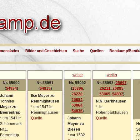
mensindex
Bilder und Geschichten
Suche
Quellen
Bentkamp/Bentk
weiter
weiter
Nr. 55090
Nr. 55091
Nr. 55092
Nr. 55093 (
25897
,
(
54834
)
(
54835
)
(
25896
,
26221
,
26885
,
26220
,
53865
,
54837
)
Johann
Ilse Meyer zu
26884
,
Tönnies
Remmighausen
N.N. Barkhausen
53864
,
Meyer zu
*
um 1547 in
*
in
54836
)
Beerentrup
Remmighausen
Hohenbarkhausen
*
um 1547 in
Quelle
Johann
Quelle
Schönemark
Meyer zu
He
Nr.1,
Biesen
S
Beerentrup
*
vor 1532
A