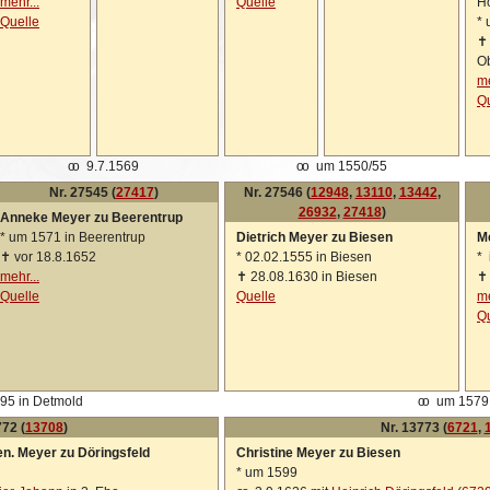
mehr...
Quelle
H
Quelle
*
O
me
Qu
oo
9.7.1569
oo
um 1550/55
Nr. 27545 (
27417
)
Nr. 27546 (
12948
,
13110
,
13442
,
26932
,
27418
)
Anneke Meyer zu Beerentrup
*
um 1571 in Beerentrup
Dietrich Meyer zu Biesen
M
✝
vor 18.8.1652
*
02.02.1555 in Biesen
*
i
mehr...
✝
28.08.1630 in Biesen
Quelle
Quelle
me
Qu
95 in Detmold
oo
um 1579
772 (
13708
)
Nr. 13773 (
6721
,
en. Meyer zu Döringsfeld
Christine Meyer zu Biesen
*
um 1599