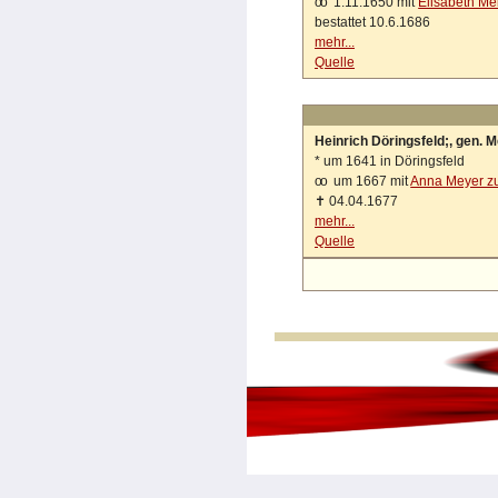
oo
1.11.1650 mit
Elisabeth Me
bestattet 10.6.1686
mehr...
Quelle
Heinrich Döringsfeld;, gen. 
*
um 1641 in Döringsfeld
oo
um 1667 mit
Anna Meyer z
✝
04.04.1677
mehr...
Quelle