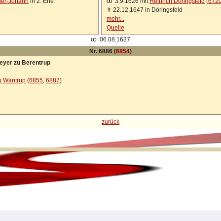
ier-Johann
in 2. Ehe
oo
3.9.1626 mit
Heinrich Döringsfeld
(
672
✝
22.12.1647 in Döringsfeld
mehr...
Quelle
oo
06.08.1637
Nr. 6886 (
6854
)
Meyer zu Berentrup
u Wantrup
(
6855
,
6887
)
zurück