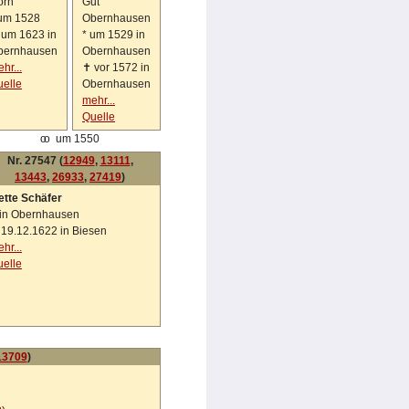
orn
Gut
um 1528
Obernhausen
✝
um 1623 in
*
um 1529 in
bernhausen
Obernhausen
hr...
✝
vor 1572 in
elle
Obernhausen
mehr...
Quelle
oo
um 1550
Nr. 27547 (
12949
,
13111
,
13443
,
26933
,
27419
)
ette Schäfer
n Obernhausen
✝
19.12.1622 in Biesen
hr...
elle
13709
)