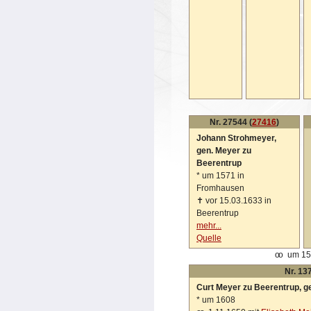
Nr. 27544 (
27416
)
Johann Strohmeyer,
gen. Meyer zu
Beerentrup
*
um 1571 in
Fromhausen
✝
vor 15.03.1633 in
Beerentrup
mehr...
Quelle
oo
um 15
Nr. 13
Curt Meyer zu Beerentrup, g
*
um 1608