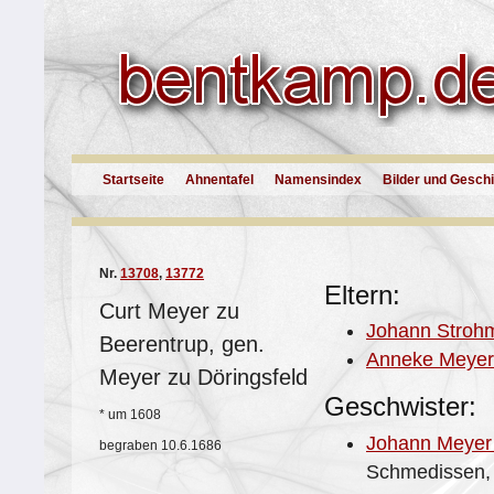
Startseite
Ahnentafel
Namensindex
Bilder und Gesch
Nr.
13708
,
13772
Eltern:
Curt Meyer zu
Johann Strohm
Beerentrup, gen.
Anneke Meyer
Meyer zu Döringsfeld
Geschwister:
*
um 1608
Johann Meyer 
begraben
10.6.1686
Schmedissen