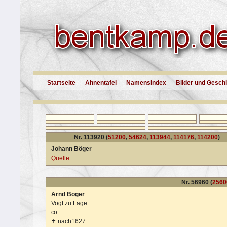
Startseite
Ahnentafel
Namensindex
Bilder und Gesch
Nr. 113920 (
51200
,
54624
,
113944
,
114176
,
114200
)
Johann Böger
Quelle
Nr. 56960 (
2560
Arnd Böger
Vogt zu Lage
oo
✝
nach1627