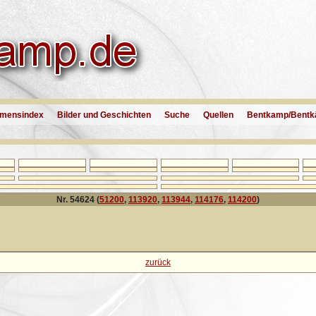
mensindex
Bilder und Geschichten
Suche
Quellen
Bentkamp/Bentk
Nr. 54624 (
51200
,
113920
,
113944
,
114176
,
114200
)
zurück