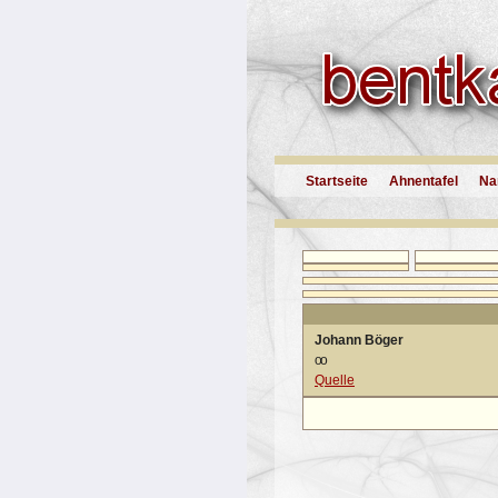
Startseite
Ahnentafel
Na
Johann Böger
oo
Quelle