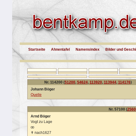
Startseite
Ahnentafel
Namensindex
Bilder und Gesch
Nr. 114200 (
51200
,
54624
,
113920
,
113944
,
114176
)
Johann Böger
Quelle
Nr. 57100 (
2560
Arnd Böger
Vogt zu Lage
oo
✝
nach1627