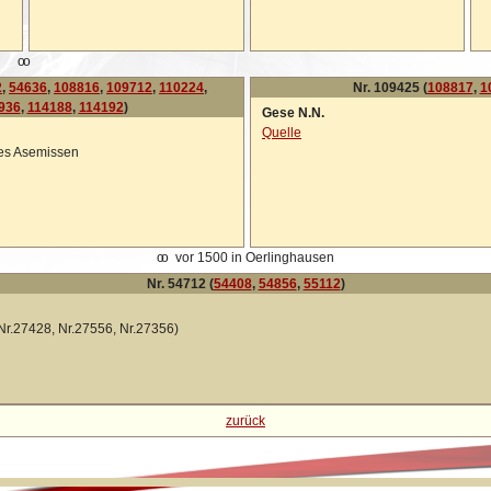
oo
2
,
54636
,
108816
,
109712
,
110224
,
Nr. 109425 (
108817
,
1
936
,
114188
,
114192
)
Gese N.N.
Quelle
fes Asemissen
oo
vor 1500 in Oerlinghausen
Nr. 54712 (
54408
,
54856
,
55112
)
 Nr.27428, Nr.27556, Nr.27356)
zurück