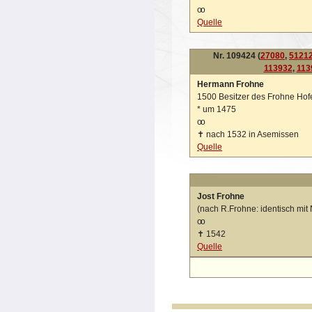
oo
Quelle
Nr. 109424 (
27080
,
5121
113932
,
113
Hermann Frohne
1500 Besitzer des Frohne Ho
*
um 1475
oo
✝
nach 1532 in Asemissen
Quelle
Jost Frohne
(nach R.Frohne: identisch mit
oo
✝
1542
Quelle