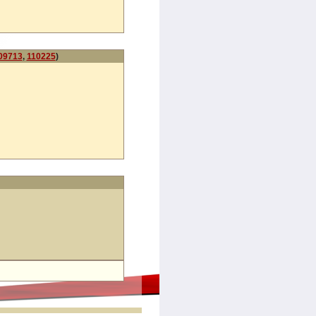
09713
,
110225
)