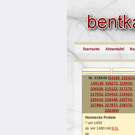
Startseite
Ahnentafel
Na
Nr. 218848 (
54160
,
102424
,
109138
,
109272
,
110034
,
206528
,
215122
,
217170
,
217632
,
219410
,
219424
,
220434
,
220448
,
220754
,
227864
,
227872
,
228376
,
228384
)
Hennecke Frohne
*
um 1450
oo
vor 1480 mit
N.N.
oo