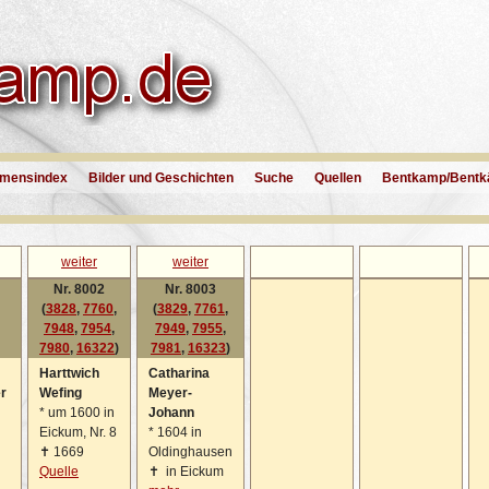
mensindex
Bilder und Geschichten
Suche
Quellen
Bentkamp/Bentk
weiter
weiter
Nr. 8002
Nr. 8003
(
3828
,
7760
,
(
3829
,
7761
,
7948
,
7954
,
7949
,
7955
,
7980
,
16322
)
7981
,
16323
)
Harttwich
Catharina
r
Wefing
Meyer-
*
um 1600 in
Johann
Eickum, Nr. 8
*
1604 in
✝
1669
Oldinghausen
Quelle
✝
in Eickum