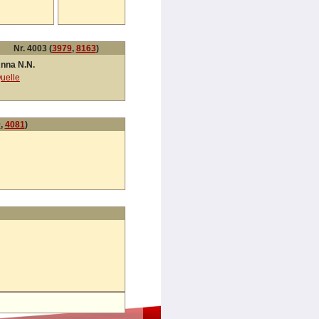
Nr. 4003 (
3979
,
8163
)
nna N.N.
uelle
9
,
4081
)