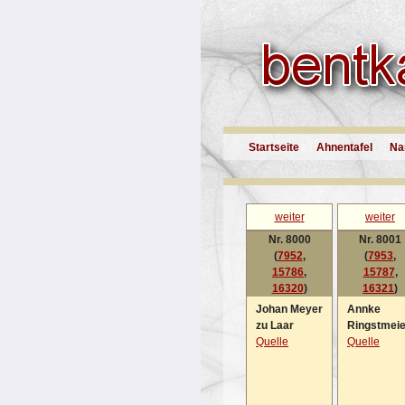
Startseite
Ahnentafel
Na
weiter
weiter
Nr. 8000
Nr. 8001
(
7952
,
(
7953
,
15786
,
15787
,
16320
)
16321
)
Johan Meyer
Annke
zu Laar
Ringstmeie
Quelle
Quelle