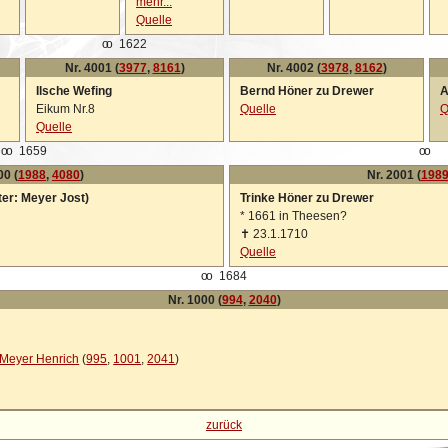
mehr...
Quelle
oo
1622
Nr. 4001 (
3977
,
8161
)
Nr. 4002 (
3978
,
8162
)
Ilsche Wefing
Bernd Höner zu Drewer
A
Eikum Nr.8
Quelle
Q
Quelle
oo
1659
oo
00 (
1988
,
4080
)
Nr. 2001 (
198
ter: Meyer Jost)
Trinke Höner zu Drewer
*
1661 in Theesen?
✝
23.1.1710
Quelle
oo
1684
Nr. 1000 (
994
,
2040
)
Meyer Henrich
(
995
,
1001
,
2041
)
zurück