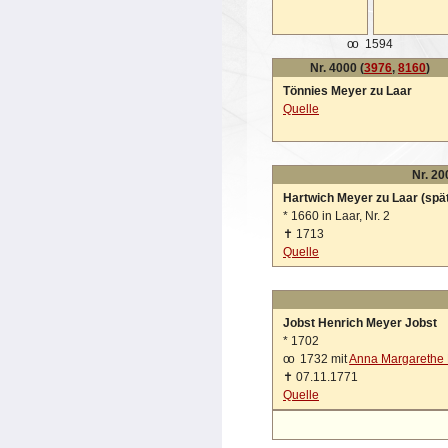
oo
1594
Nr. 4000 (
3976
,
8160
)
Tönnies Meyer zu Laar
Quelle
Nr. 20
Hartwich Meyer zu Laar (spä
*
1660 in Laar, Nr. 2
✝
1713
Quelle
Jobst Henrich Meyer Jobst
*
1702
oo
1732 mit
Anna Margarethe 
✝
07.11.1771
Quelle