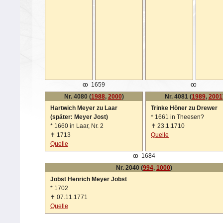
oo
1659
oo
Nr. 4080 (
1988
,
2000
)
Nr. 4081 (
1989
,
2001
Hartwich Meyer zu Laar
Trinke Höner zu Drewer
(später: Meyer Jost)
*
1661 in Theesen?
*
1660 in Laar, Nr. 2
✝
23.1.1710
✝
1713
Quelle
Quelle
oo
1684
Nr. 2040 (
994
,
1000
)
Jobst Henrich Meyer Jobst
*
1702
✝
07.11.1771
Quelle