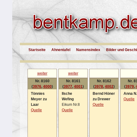
Startseite
Ahnentafel
Namensindex
Bilder und Gesch
weiter
weiter
Nr. 8160
Nr. 8161
Nr. 8162
Nr. 8
(
3976
,
4000
)
(
3977
,
4001
)
(
3978
,
4002
)
(
3979
,
Tönnies
Ilsche
Bernd Höner
Anna N
Meyer zu
Wefing
zu Drewer
Quelle
Laar
Eikum Nr.8
Quelle
Quelle
Quelle