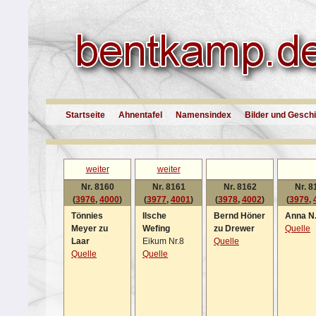
Startseite
Ahnentafel
Namensindex
Bilder und Gesch
weiter
weiter
Nr. 8160
Nr. 8161
Nr. 8162
Nr. 8
(
3976
,
4000
)
(
3977
,
4001
)
(
3978
,
4002
)
(
3979
,
Tönnies
Ilsche
Bernd Höner
Anna N
Meyer zu
Wefing
zu Drewer
Quelle
Laar
Eikum Nr.8
Quelle
Quelle
Quelle