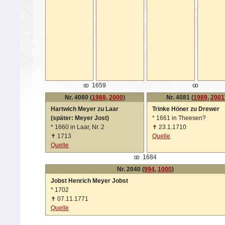
oo
1659
oo
Nr. 4080 (
1988
,
2000
)
Nr. 4081 (
1989
,
2001
Hartwich Meyer zu Laar
Trinke Höner zu Drewer
(später: Meyer Jost)
*
1661 in Theesen?
*
1660 in Laar, Nr. 2
✝
23.1.1710
✝
1713
Quelle
Quelle
oo
1684
Nr. 2040 (
994
,
1000
)
Jobst Henrich Meyer Jobst
*
1702
✝
07.11.1771
Quelle