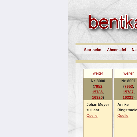
Startseite
Ahnentafel
Na
weiter
weiter
Nr. 8000
Nr. 8001
(
7952
,
(
7953
,
15786
,
15787
,
16320
)
16321
)
Johan Meyer
Annke
zu Laar
Ringstmeie
Quelle
Quelle