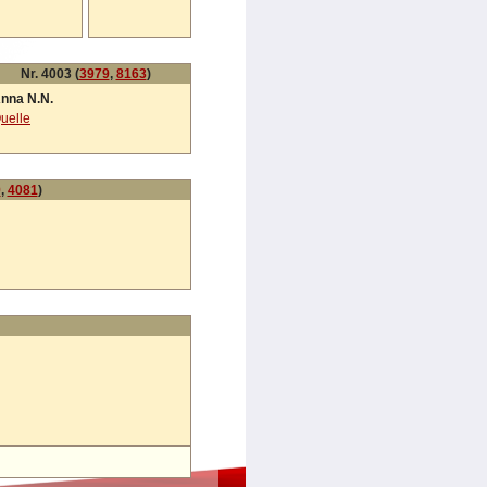
Nr. 4003 (
3979
,
8163
)
nna N.N.
uelle
9
,
4081
)