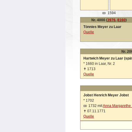
oo
1594
Nr. 4000 (
3976
,
8160
)
Tönnies Meyer zu Laar
Quelle
Nr. 20
Hartwich Meyer zu Laar (spä
*
1660 in Laar, Nr. 2
✝
1713
Quelle
Jobst Henrich Meyer Jobst
*
1702
oo
1732 mit
Anna Margarethe 
✝
07.11.1771
Quelle