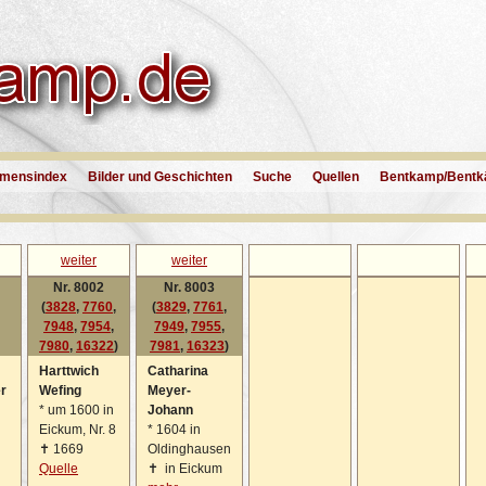
mensindex
Bilder und Geschichten
Suche
Quellen
Bentkamp/Bentk
weiter
weiter
Nr. 8002
Nr. 8003
(
3828
,
7760
,
(
3829
,
7761
,
7948
,
7954
,
7949
,
7955
,
7980
,
16322
)
7981
,
16323
)
Harttwich
Catharina
r
Wefing
Meyer-
*
um 1600 in
Johann
Eickum, Nr. 8
*
1604 in
✝
1669
Oldinghausen
Quelle
✝
in Eickum