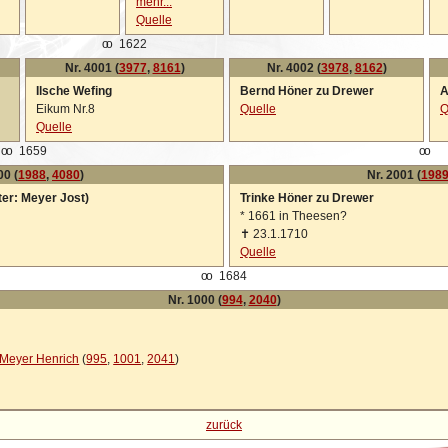
mehr...
Quelle
oo
1622
Nr. 4001 (
3977
,
8161
)
Nr. 4002 (
3978
,
8162
)
Ilsche Wefing
Bernd Höner zu Drewer
A
Eikum Nr.8
Quelle
Q
Quelle
oo
1659
oo
00 (
1988
,
4080
)
Nr. 2001 (
198
ter: Meyer Jost)
Trinke Höner zu Drewer
*
1661 in Theesen?
✝
23.1.1710
Quelle
oo
1684
Nr. 1000 (
994
,
2040
)
Meyer Henrich
(
995
,
1001
,
2041
)
zurück